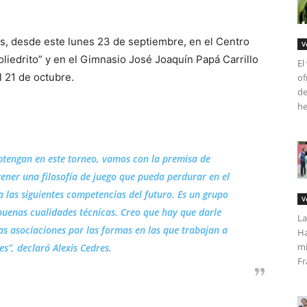
s, desde este lunes 23 de septiembre, en el Centro
V
oliedrito” y en el Gimnasio José Joaquín Papá Carrillo
El
l 21 de octubre.
of
de
he
obtengan en este torneo, vamos con la premisa de
ener una filosofía de juego que pueda perdurar en el
 las siguientes competencias del futuro. Es un grupo
V
buenas cualidades técnicas. Creo que hay que darle
La
tas asociaciones por las formas en las que trabajan a
Ha
mi
es”, declaró Alexis Cedres.
Fr