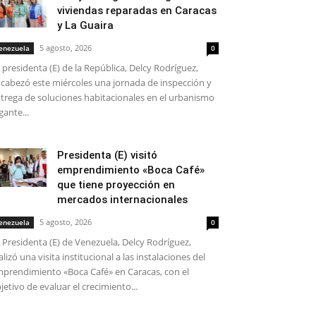
viviendas reparadas en Caracas
y La Guaira
5 agosto, 2026
enezuela
0
 presidenta (E) de la República, Delcy Rodríguez,
cabezó este miércoles una jornada de inspección y
trega de soluciones habitacionales en el urbanismo
gante...
Presidenta (E) visitó
emprendimiento «Boca Café»
que tiene proyección en
mercados internacionales
5 agosto, 2026
enezuela
0
 Presidenta (E) de Venezuela, Delcy Rodríguez,
alizó una visita institucional a las instalaciones del
prendimiento «Boca Café» en Caracas, con el
jetivo de evaluar el crecimiento...