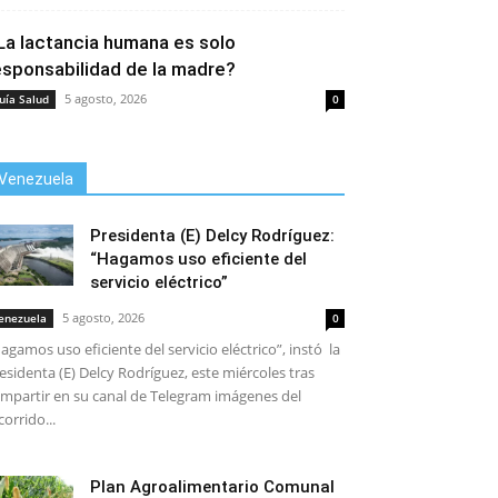
La lactancia humana es solo
esponsabilidad de la madre?
5 agosto, 2026
uía Salud
0
Venezuela
Presidenta (E) Delcy Rodríguez:
“Hagamos uso eficiente del
servicio eléctrico”
5 agosto, 2026
enezuela
0
agamos uso eficiente del servicio eléctrico”, instó la
esidenta (E) Delcy Rodríguez, este miércoles tras
mpartir en su canal de Telegram imágenes del
corrido...
Plan Agroalimentario Comunal