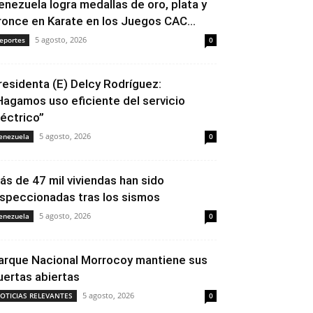
enezuela logra medallas de oro, plata y
ronce en Karate en los Juegos CAC...
5 agosto, 2026
eportes
0
residenta (E) Delcy Rodríguez:
Hagamos uso eficiente del servicio
léctrico”
5 agosto, 2026
enezuela
0
ás de 47 mil viviendas han sido
nspeccionadas tras los sismos
5 agosto, 2026
enezuela
0
arque Nacional Morrocoy mantiene sus
uertas abiertas
5 agosto, 2026
OTICIAS RELEVANTES
0