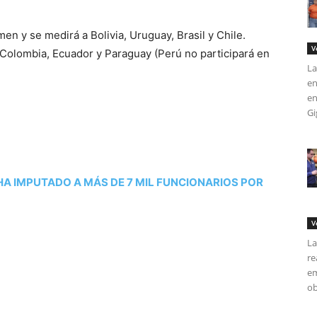
en y se medirá a Bolivia, Uruguay, Brasil y Chile.
V
 Colombia, Ecuador y Paraguay (Perú no participará en
La
en
en
Gi
HA IMPUTADO A MÁS DE 7 MIL FUNCIONARIOS POR
V
La
re
em
ob