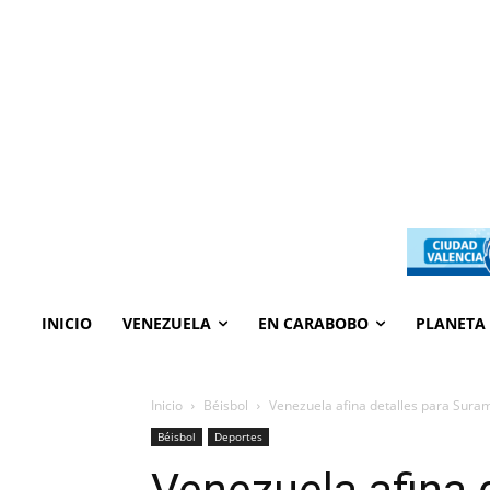
INICIO
VENEZUELA
EN CARABOBO
PLANETA
Inicio
Béisbol
Venezuela afina detalles para Sura
Béisbol
Deportes