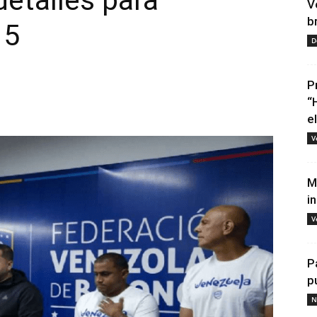
detalles para
V
b
15
D
P
“
e
V
M
i
V
P
p
N