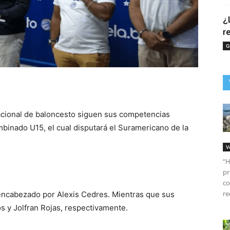
¿
r
G
tir
nacional de baloncesto siguen sus competencias
ombinado U15, el cual disputará el Suramericano de la
V
“H
pr
co
re
 encabezado por Alexis Cedres. Mientras que sus
s y Jolfran Rojas, respectivamente.