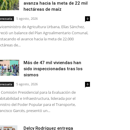
avanza hacia la meta de 22 mil
hectáreas de maíz
5 agosto, 2026
enezuela
0
 viceministro de Agricultura Urbana, Elías Sánchez,
reció un balance del Plan Agroalimentario Comunal,
stacando el avance hacia la meta de 22.000
ctáreas de...
Más de 47 mil viviendas han
sido inspeccionadas tras los
sismos
5 agosto, 2026
enezuela
0
 Comisión Presidencial para la Evaluación de
bitabilidad e Infraestructura, liderada por el
nistro del Poder Popular para el Transporte,
ancisco Garcés, presentó un...
Delcy Rodríguez entrega