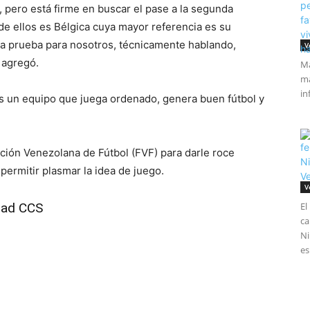
 pero está firme en buscar el pase a la segunda
de ellos es Bélgica cuya mayor referencia es su
ra prueba para nosotros, técnicamente hablando,
V
 agregó.
Má
ma
in
 un equipo que juega ordenado, genera buen fútbol y
ción Venezolana de Fútbol (FVF) para darle roce
permitir plasmar la idea de juego.
V
dad CCS
El
ca
Ni
es
tir