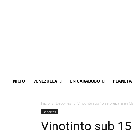
INICIO
VENEZUELA
EN CARABOBO
PLANETA
Inicio
Deportes
Vinotinto sub 15 se prepara en M
Deportes
Vinotinto sub 15