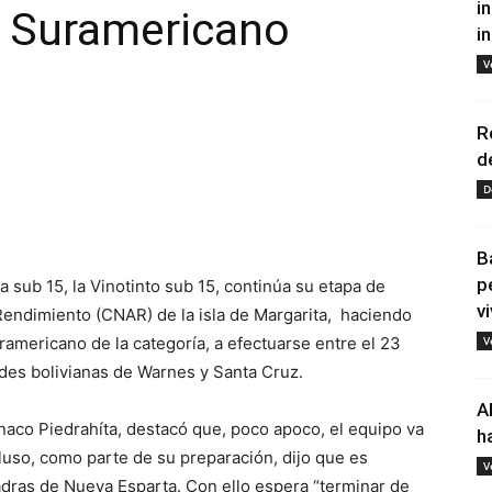
i
l Suramericano
i
V
R
d
D
tir
B
p
 sub 15, la Vinotinto sub 15, continúa su etapa de
vi
Rendimiento (CNAR) de la isla de Margarita, haciendo
americano de la categoría, a efectuarse entre el 23
V
des bolivianas de Warnes y Santa Cruz.
A
anaco Piedrahíta, destacó que, poco apoco, el equipo va
h
cluso, como parte de su preparación, dijo que es
V
adras de Nueva Esparta. Con ello espera “terminar de