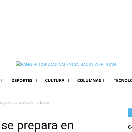
DEPORTES
CULTURA
COLUMNAS
TECNOL
argarita para el Suramericano
 se prepara en
C