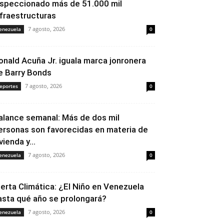
nspeccionado más de 51.000 mil
nfraestructuras
7 agosto, 2026
enezuela
0
onald Acuña Jr. iguala marca jonronera
e Barry Bonds
7 agosto, 2026
eportes
0
alance semanal: Más de dos mil
ersonas son favorecidas en materia de
vienda y...
7 agosto, 2026
enezuela
0
lerta Climática: ¿El Niño en Venezuela
asta qué año se prolongará?
7 agosto, 2026
enezuela
0