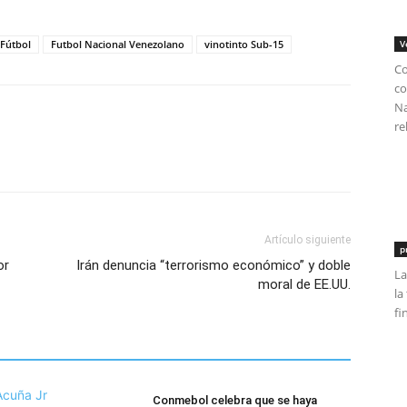
 Fútbol
Futbol Nacional Venezolano
vinotinto Sub-15
V
Co
co
Na
re
Artículo siguiente
p
or
Irán denuncia “terrorismo económico” y doble
La
moral de EE.UU.
la
fi
Conmebol celebra que se haya