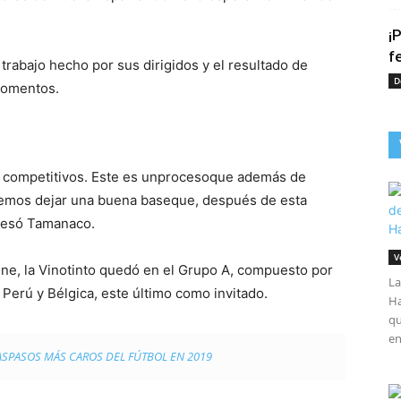
¡
f
trabajo hecho por sus dirigidos y el resultado de
D
 momentos.
r competitivos. Este es unprocesoque además de
remos dejar una buena baseque, después de esta
presó Tamanaco.
V
ene, la Vinotinto quedó en el Grupo A, compuesto por
La
, Perú y Bélgica, este último como invitado.
Ha
qu
en
RASPASOS MÁS CAROS DEL FÚTBOL EN 2019