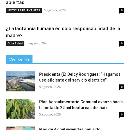
abiertas
5 agosto, 2026
NOTICIAS RELEVANTES
0
¿La lactancia humana es solo responsabilidad de la
madre?
5 agosto, 2026
Guía Salud
0
Venezuela
Presidenta (E) Delcy Rodríguez: “Hagamos
uso eficiente del servicio eléctrico”
5 agosto, 2026
0
Plan Agroalimentario Comunal avanza hacia
la meta de 22 mil hectáreas de maíz
5 agosto, 2026
0
Más de 47 mil viviendas han sido