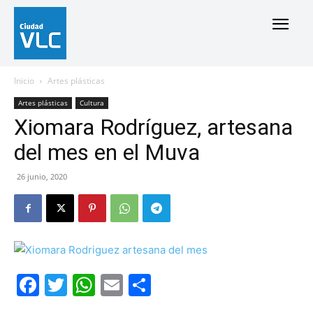
Inicio
Artes plásticas
Artes plásticas
Cultura
Xiomara Rodríguez, artesana
del mes en el Muva
26 junio, 2020
Facebook
Twitter
WhatsApp
Email
Compartir