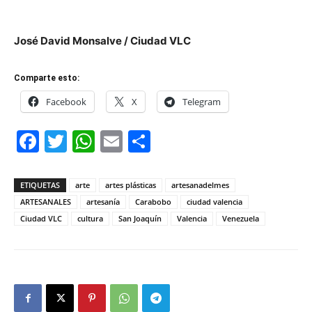
José David Monsalve / Ciudad VLC
Comparte esto:
Facebook
X
Telegram
Facebook
Twitter
WhatsApp
Email
Compartir
ETIQUETAS
arte
artes plásticas
artesanadelmes
ARTESANALES
artesanía
Carabobo
ciudad valencia
Ciudad VLC
cultura
San Joaquín
Valencia
Venezuela