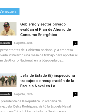
Venezuela
Gobierno y sector privado
evalúan el Plan de Ahorro de
Consumo Energético
6 agosto, 2026
enezuela
0
presentantes del Gobierno nacional y la empresa
ivada instalaron una mesa de trabajo para aportar al
an de Ahorro Nacional, en la búsqueda de...
Jefa de Estado (E) inspecciona
trabajos de recuperación de la
Escuela Naval en La...
6 agosto, 2026
enezuela
0
 presidenta de la República Bolivariana de
nezuela, Delcy Rodríguez, visitó la Escuela Naval,
icada en Catia la Mar, estado La Guaira, para