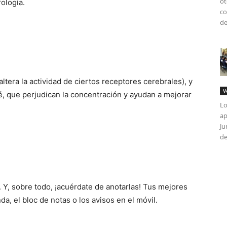
ot
ología.
co
de
ltera la actividad de ciertos receptores cerebrales), y
V
fé, que perjudican la concentración y ayudan a mejorar
Lo
ap
Ju
de
. Y, sobre todo, ¡acuérdate de anotarlas! Tus mejores
nda, el bloc de notas o los avisos en el móvil.