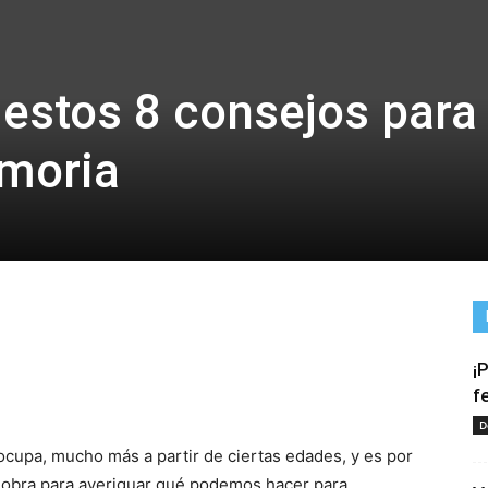
estos 8 consejos para
emoria
¡
tir
f
D
cupa, mucho más a partir de ciertas edades, y es por
obra para averiguar qué podemos hacer para