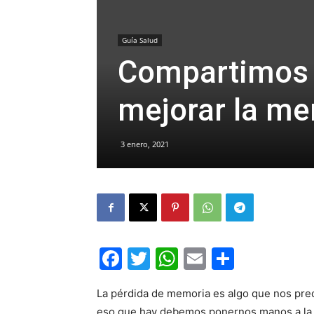
Guía Salud
Compartimos 
mejorar la m
3 enero, 2021
Facebook
Twitter
WhatsApp
Email
Compar
La pérdida de memoria es algo que nos preo
eso que hay debemos ponernos manos a la 