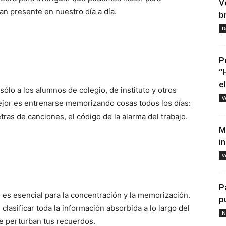
V
an presente en nuestro día a día.
b
D
P
“
e
sólo a los alumnos de colegio, de instituto y otros
V
mejor es entrenarse memorizando cosas todos los días:
tras de canciones, el código de la alarma del trabajo.
M
i
V
P
o es esencial para la concentración y la memorización.
p
lasificar toda la información absorbida a lo largo del
N
se perturban tus recuerdos.