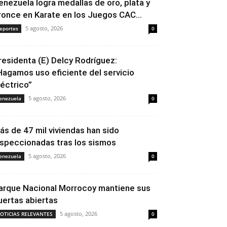
enezuela logra medallas de oro, plata y
ronce en Karate en los Juegos CAC...
5 agosto, 2026
eportes
0
residenta (E) Delcy Rodríguez:
Hagamos uso eficiente del servicio
léctrico”
5 agosto, 2026
enezuela
0
ás de 47 mil viviendas han sido
nspeccionadas tras los sismos
5 agosto, 2026
enezuela
0
arque Nacional Morrocoy mantiene sus
uertas abiertas
5 agosto, 2026
OTICIAS RELEVANTES
0