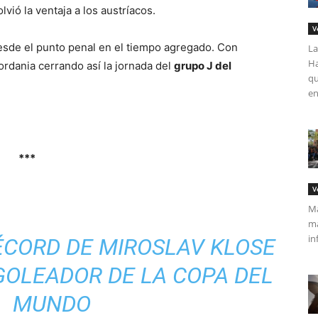
vió la ventaja a los austríacos.
V
esde el punto penal en el tiempo agregado. Con
La
Ha
ordania cerrando así la jornada del
grupo J del
qu
en
***
V
Má
ma
in
ÉCORD DE MIROSLAV KLOSE
OLEADOR DE LA COPA DEL
MUNDO