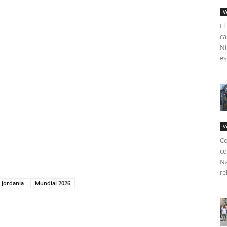
V
El
ca
Ni
es
V
Co
tir
co
Na
re
Jordania
Mundial 2026