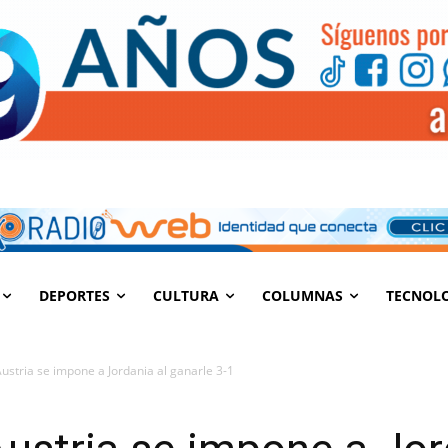
DEPORTES
CULTURA
COLUMNAS
TECNOL
ustria se impone a Jordania al ganarle 3-1