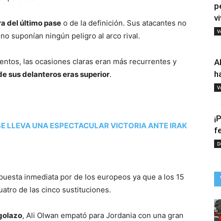
p
vi
ra del último pase
o de la definición. Sus atacantes no
V
o suponían ningún peligro al arco rival.
tentos, las ocasiones claras eran más recurrentes y
A
h
 de sus delanteros eras superior
.
V
¡
E LLEVA UNA ESPECTACULAR VICTORIA ANTE IRAK
f
D
spuesta inmediata por de los europeos ya que a los 15
atro de las cinco sustituciones.
golazo
, Ali Olwan empató para Jordania con una gran