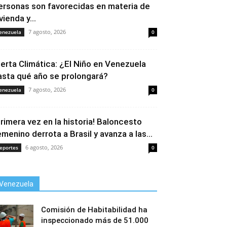
ersonas son favorecidas en materia de
vienda y...
7 agosto, 2026
enezuela
0
lerta Climática: ¿El Niño en Venezuela
asta qué año se prolongará?
7 agosto, 2026
enezuela
0
Primera vez en la historia! Baloncesto
emenino derrota a Brasil y avanza a las...
6 agosto, 2026
eportes
0
Venezuela
Comisión de Habitabilidad ha
inspeccionado más de 51.000