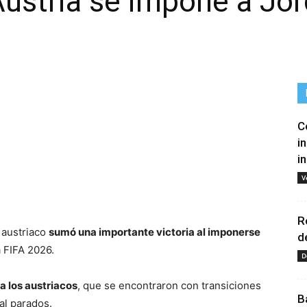
ustria se impone a Jor
C
i
i
V
tir
R
 austriaco
sumó una importante victoria al imponerse
d
 FIFA 2026.
D
 a los austriacos
, que se encontraron con transiciones
B
al parados.