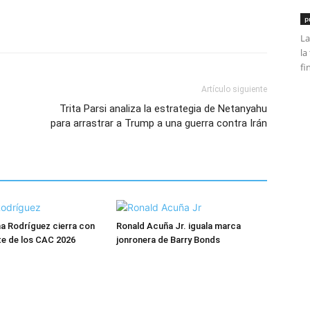
p
La
la
fi
Artículo siguiente
Trita Parsi analiza la estrategia de Netanyahu
para arrastrar a Trump a una guerra contra Irán
ana Rodríguez cierra con
Ronald Acuña Jr. iguala marca
te de los CAC 2026
jonronera de Barry Bonds