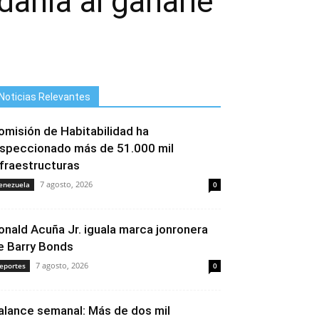
dania al ganarle
Noticias Relevantes
omisión de Habitabilidad ha
nspeccionado más de 51.000 mil
nfraestructuras
7 agosto, 2026
enezuela
0
onald Acuña Jr. iguala marca jonronera
e Barry Bonds
7 agosto, 2026
eportes
0
alance semanal: Más de dos mil