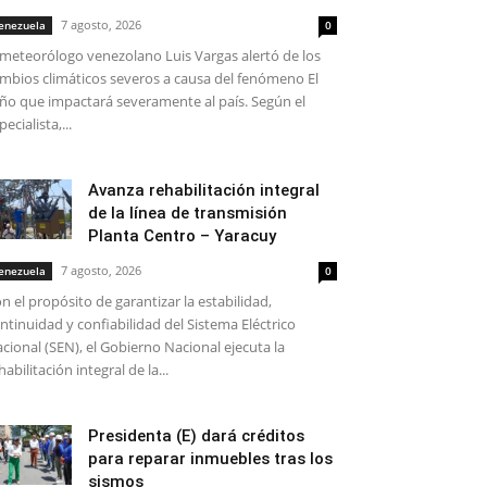
7 agosto, 2026
enezuela
0
 meteorólogo venezolano Luis Vargas alertó de los
mbios climáticos severos a causa del fenómeno El
ño que impactará severamente al país. Según el
pecialista,...
Avanza rehabilitación integral
de la línea de transmisión
Planta Centro – Yaracuy
7 agosto, 2026
enezuela
0
n el propósito de garantizar la estabilidad,
ntinuidad y confiabilidad del Sistema Eléctrico
cional (SEN), el Gobierno Nacional ejecuta la
habilitación integral de la...
Presidenta (E) dará créditos
para reparar inmuebles tras los
sismos