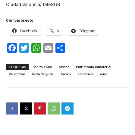
Ciudad Valencia/ teleSUR
Comparte esto:
Facebook
X
Telegram
Facebook
Twitter
WhatsApp
Email
Compartir
ETIQUETAS
Benito Yradi
casabe
Patrimonio Inmaterial
Raúl Cazal
Torta de yuca
Unesco
Venezuela
yuca