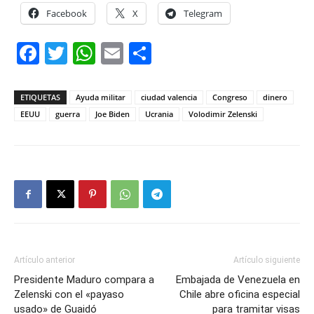
Facebook
X
Telegram
Facebook
Twitter
WhatsApp
Email
Compartir
ETIQUETAS
Ayuda militar
ciudad valencia
Congreso
dinero
EEUU
guerra
Joe Biden
Ucrania
Volodimir Zelenski
Artículo anterior
Artículo siguiente
Presidente Maduro compara a
Embajada de Venezuela en
Zelenski con el «payaso
Chile abre oficina especial
usado» de Guaidó
para tramitar visas