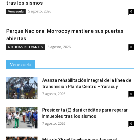
tras los sismos
5 agosto, 2026
Venezuela
0
Parque Nacional Morrocoy mantiene sus puertas
abiertas
5 agosto, 2026
NOTICIAS RELEVANTES
0
Venezuela
Avanza rehabilitación integral de la línea de
transmisión Planta Centro – Yaracuy
7 agosto, 2026
0
Presidenta (E) dará créditos para reparar
inmuebles tras los sismos
7 agosto, 2026
0
Más de 36 mil familias inscritas en el