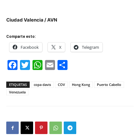
Ciudad Valencia / AVN
Comparte esto:
Facebook
X
Telegram
Facebook
Twitter
WhatsApp
Email
Compartir
ETIQUETAS
copa davis
COV
Hong Kong
Puerto Cabello
Venezuela