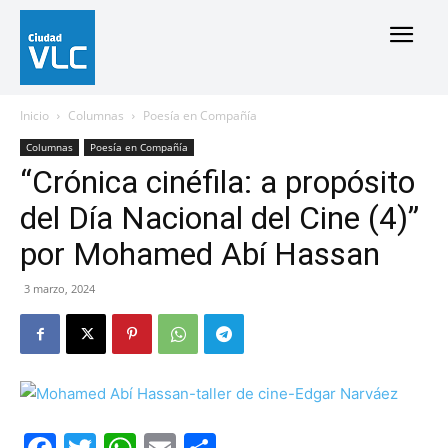
Inicio
Columnas
Poesía en Compañía
Columnas
Poesía en Compañía
“Crónica cinéfila: a propósito
del Día Nacional del Cine (4)”
por Mohamed Abí Hassan
3 marzo, 2024