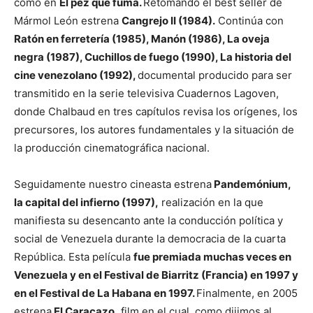
como en
El pez que fuma.
Retomando el best seller de
Mármol León estrena
Cangrejo II (1984).
Continúa con
Ratón en ferretería (1985), Manón (1986), La oveja
negra (1987), Cuchillos de fuego (1990), La historia del
cine venezolano (1992),
documental producido para ser
transmitido en la serie televisiva Cuadernos Lagoven,
donde Chalbaud en tres capítulos revisa los orígenes, los
precursores, los autores fundamentales y la situación de
la producción cinematográfica nacional.
Seguidamente nuestro cineasta estrena
Pandemónium,
la capital del infierno (1997),
realización en la que
manifiesta su desencanto ante la conducción política y
social de Venezuela durante la democracia de la cuarta
República. Esta película
fue premiada muchas veces en
Venezuela y en el Festival de Biarritz (Francia) en 1997 y
en el Festival de La Habana en 1997.
Finalmente, en 2005
estrena
El Caracazo,
film en el cual, como dijimos al