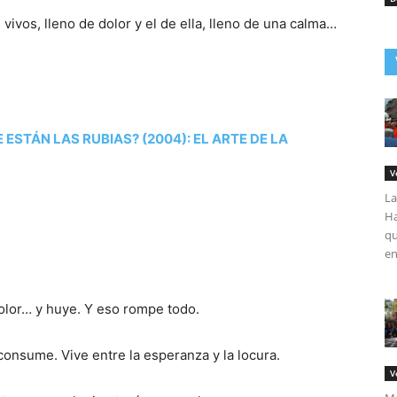
ivos, lleno de dolor y el de ella, lleno de una calma…
 ESTÁN LAS RUBIAS? (2004): EL ARTE DE LA
V
La
Ha
qu
en
olor… y huye. Y eso rompe todo.
onsume. Vive entre la esperanza y la locura.
V