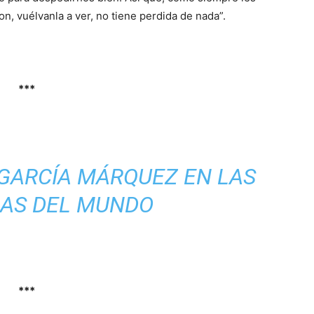
eron, vuélvanla a ver, no tiene perdida de nada”.
***
 GARCÍA MÁRQUEZ EN LAS
AS DEL MUNDO
***