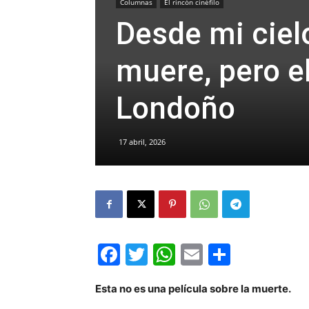
Columnas
El rincón cinéfilo
Desde mi ciel
muere, pero el
Londoño
17 abril, 2026
Facebook
Twitter
WhatsApp
Email
Compar
Esta no es una película sobre la muerte.