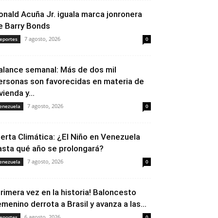
onald Acuña Jr. iguala marca jonronera
e Barry Bonds
7 agosto, 2026
eportes
0
alance semanal: Más de dos mil
ersonas son favorecidas en materia de
vienda y...
7 agosto, 2026
enezuela
0
lerta Climática: ¿El Niño en Venezuela
asta qué año se prolongará?
7 agosto, 2026
enezuela
0
Primera vez en la historia! Baloncesto
emenino derrota a Brasil y avanza a las...
6 agosto, 2026
eportes
0