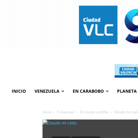
INICIO
VENEZUELA
EN CARABOBO
PLANETA
Inicio
Columnas
El rincón cinéfilo
Desde mi ciel