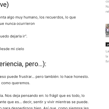
co
ave)
Na
re
enta algo muy humano, los recuerdos, lo que
ue nunca ocurrieron
uedo dejarla ir”.
p
La
la
fi
periencia, pero…):
 Y eso puede frustrar… pero también: lo hace honesto.
ve como queremos.
 Nos deja pensando en: lo frágil que es todo, lo
te que es… decir, sentir y vivir mientras se puede.
o para despedirnos bien. Así que, como siempre les