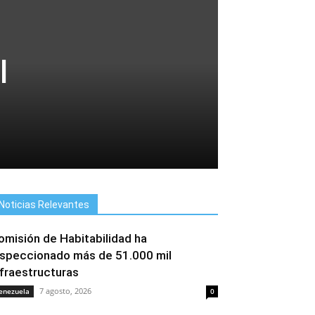
l
Noticias Relevantes
omisión de Habitabilidad ha
nspeccionado más de 51.000 mil
nfraestructuras
7 agosto, 2026
enezuela
0