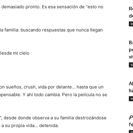
a demasiado pronto. Es esa sensación de “esto no
R
d
D
la familia: buscando respuestas que nunca llegan
B
p
vi
V
A
on sueños, crush, vida por delante… hasta que un
h
pensable. Y ahí todo cambia. Pero la película no se
V
¡
o”, desde donde observa a su familia destrozándose
f
 a su propia vida… detenida.
D