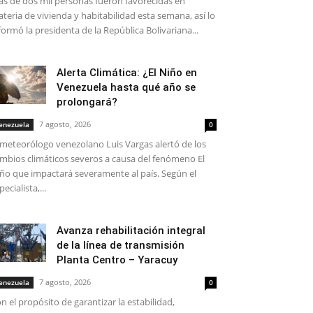
s de dos mil personas fueron favorecidas en
teria de vivienda y habitabilidad esta semana, así lo
formó la presidenta de la República Bolivariana...
Alerta Climática: ¿El Niño en
Venezuela hasta qué año se
prolongará?
7 agosto, 2026
enezuela
0
 meteorólogo venezolano Luis Vargas alertó de los
mbios climáticos severos a causa del fenómeno El
ño que impactará severamente al país. Según el
pecialista,...
Avanza rehabilitación integral
de la línea de transmisión
Planta Centro – Yaracuy
7 agosto, 2026
enezuela
0
n el propósito de garantizar la estabilidad,