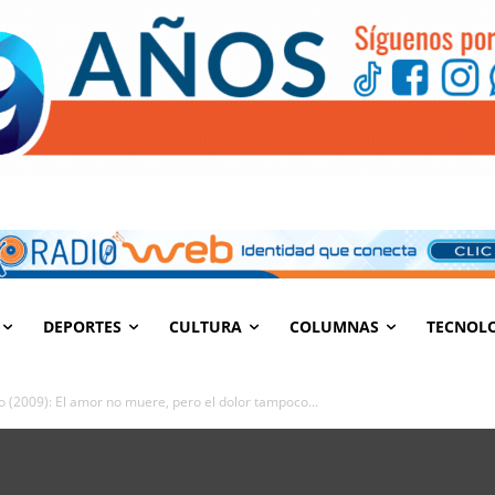
DEPORTES
CULTURA
COLUMNAS
TECNOL
o (2009): El amor no muere, pero el dolor tampoco...