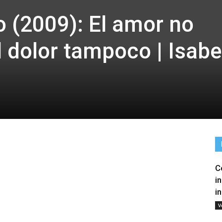
o (2009): El amor no
 dolor tampoco | Isabe
C
tir
i
i
V