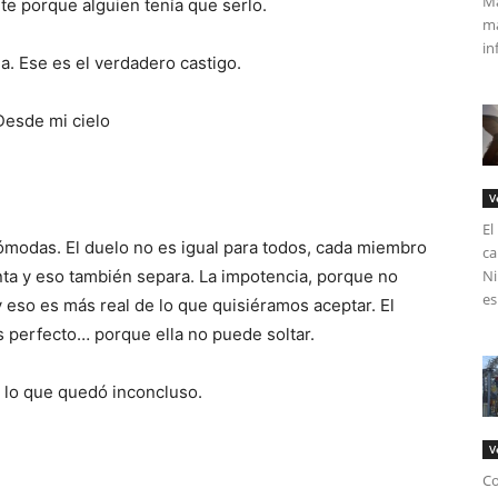
Má
te porque alguien tenía que serlo.
ma
in
. Ese es el verdadero castigo.
V
El
cómodas. El duelo no es igual para todos, cada miembro
ca
inta y eso también separa. La impotencia, porque no
Ni
es
 y eso es más real de lo que quisiéramos aceptar. El
s perfecto… porque ella no puede soltar.
y lo que quedó inconcluso.
V
Co