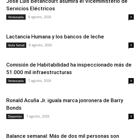
José Luis Betancourt asumirá el Viceministerio de
Servicios Eléctricos
8 agosto, 2026
Venezuela
0
Lactancia Humana y los bancos de leche
8 agosto, 2026
Guía Salud
0
Comisión de Habitabilidad ha inspeccionado más de
51.000 mil infraestructuras
7 agosto, 2026
Venezuela
0
Ronald Acuña Jr. iguala marca jonronera de Barry
Bonds
7 agosto, 2026
Deportes
0
Balance semanal: Más de dos mil personas son