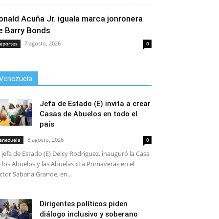
onald Acuña Jr. iguala marca jonronera
e Barry Bonds
7 agosto, 2026
eportes
0
Venezuela
Jefa de Estado (E) invita a crear
Casas de Abuelos en todo el
país
8 agosto, 2026
enezuela
0
 jefa de Estado (E) Delcy Rodríguez, inauguró la Casa
 los Abuelos y las Abuelas «La Primavera» en el
ctor Sabana Grande, en...
Dirigentes políticos piden
diálogo inclusivo y soberano