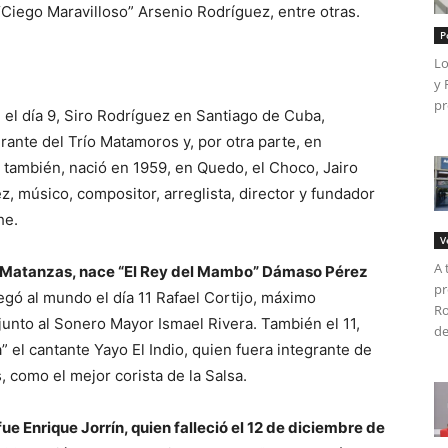
 “Ciego Maravilloso” Arsenio Rodríguez, entre otras.
P
Lo
y 
pr
 el día 9, Siro Rodríguez en Santiago de Cuba,
grante del Trío Matamoros y, por otra parte, en
 también, nació en 1959, en Quedo, el Choco, Jairo
z, músico, compositor, arreglista, director y fundador
he.
V
A 
de Matanzas, nace “El Rey del Mambo” Dámaso Pérez
pr
legó al mundo el día 11 Rafael Cortijo, máximo
Ro
unto al Sonero Mayor Ismael Rivera. También el 11,
de
” el cantante Yayo El Indio, quien fuera integrante de
 como el mejor corista de la Salsa.
e Enrique Jorrín, quien falleció el 12 de diciembre de