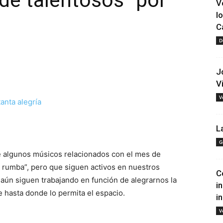
de talentosos” por
V
l
C
D
J
V
V
tir
L
G
de algunos músicos relacionados con el mes de
a rumba”, pero que siguen activos en nuestros
C
 aún siguen trabajando en función de alegrarnos la
i
 hasta donde lo permita el espacio.
i
V