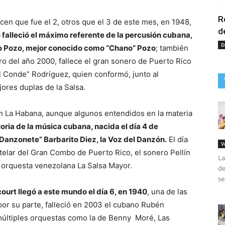
R
cen que fue el 2, otros que el 3 de este mes, en 1948,
d
falleció el máximo referente de la percusión cubana,
D
o Pozo, mejor conocido como “Chano” Pozo
; también
ero del año 2000, fallece el gran sonero de Puerto Rico
l Conde” Rodríguez, quien conformó, junto al
ores duplas de la Salsa.
 en La Habana, aunque algunos entendidos en la materia
loria de la música cubana, nacida el día 4 de
Danzonete” Barbarito Diez, la Voz del Danzón.
El día
V
stelar del Gran Combo de Puerto Rico, el sonero Pellín
La
 orquesta venezolana La Salsa Mayor.
de
se
urt llegó a este mundo el día 6, en 1940
, una de las
 por su parte, falleció en 2003 el cubano Rubén
 múltiples orquestas como la de Benny Moré, Las