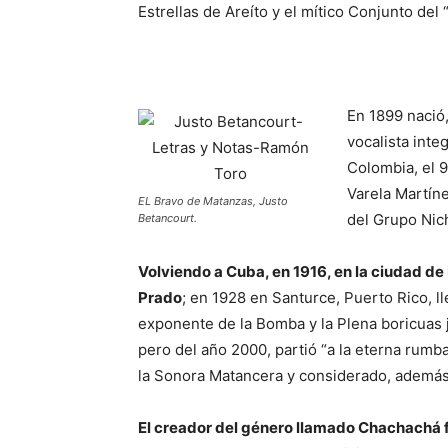
Estrellas de Areíto y el mítico Conjunto del
En 1899 nació,
vocalista inte
Colombia, el 9
Varela Martíne
EL Bravo de Matanzas, Justo
del Grupo Nic
Betancourt.
Volviendo a Cuba, en 1916, en la ciudad 
Prado
; en 1928 en Santurce, Puerto Rico, l
exponente de la Bomba y la Plena boricuas j
pero del año 2000, partió “a la eterna rumba
la Sonora Matancera y considerado, además,
El creador del género llamado Chachachá fu