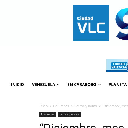
INICIO
VENEZUELA
EN CARABOBO
PLANETA
Inicio
Columnas
Letras y notas
“Diciembre, mes
Columnas
Letras y notas