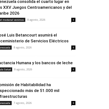
enezuela consolida el cuarto lugar en
os XXV Juegos Centroamericanos y del
aribe 2026
8 agosto, 2026
el medanal venimos
0
osé Luis Betancourt asumirá el
iceministerio de Servicios Eléctricos
8 agosto, 2026
enezuela
0
actancia Humana y los bancos de leche
8 agosto, 2026
uía Salud
0
omisión de Habitabilidad ha
nspeccionado más de 51.000 mil
nfraestructuras
7 agosto, 2026
enezuela
0