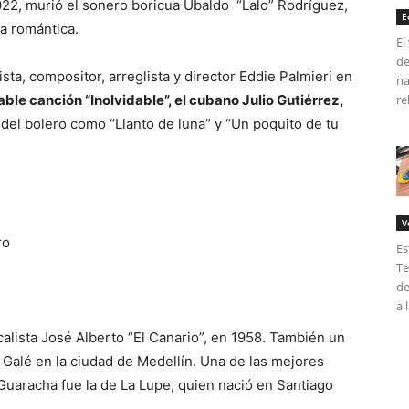
022, murió el sonero boricua Ubaldo “Lalo” Rodríguez,
E
la romántica.
El
de
ista, compositor, arreglista y director Eddie Palmieri en
na
dable canción “Inolvidable”, el cubano Julio Gutiérrez,
re
s del bolero como “Llanto de luna” y “Un poquito de tu
V
Es
Te
de
a 
calista José Alberto “El Canario”, en 1958. También un
 Galé en la ciudad de Medellín. Una de las mejores
Guaracha fue la de La Lupe, quien nació en Santiago