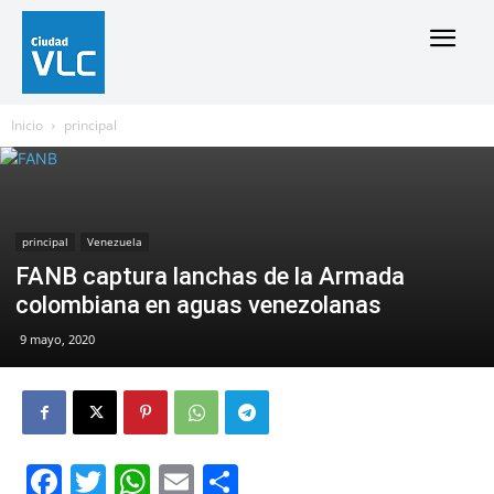
Inicio
principal
principal
Venezuela
FANB captura lanchas de la Armada
colombiana en aguas venezolanas
9 mayo, 2020
Facebook
Twitter
WhatsApp
Email
Compartir