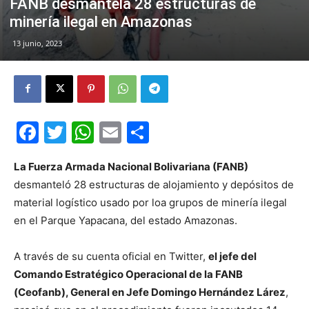
FANB desmantela 28 estructuras de
minería ilegal en Amazonas
13 junio, 2023
Facebook
Twitter
WhatsApp
Email
Compartir
La Fuerza Armada Nacional Bolivariana (FANB)
desmanteló 28 estructuras de alojamiento y depósitos de
material logístico usado por loa grupos de minería ilegal
en el Parque Yapacana, del estado Amazonas.
A través de su cuenta oficial en Twitter,
el jefe del
Comando Estratégico Operacional de la FANB
(Ceofanb), General en Jefe Domingo Hernández Lárez
,