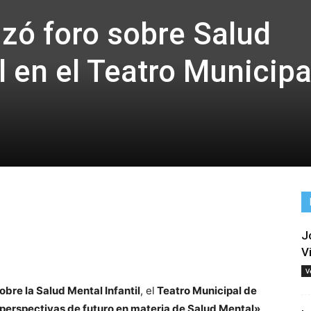
zó foro sobre Salud
l en el Teatro Municipa
J
tir
V
V
bre la Salud Mental Infantil
, el
Teatro Municipal de
perspectivas de futuro en materia de Salud Mental»
,