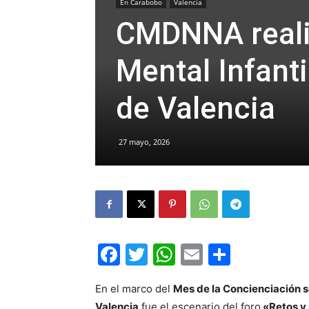
En Carabobo
Valencia
CMDNNA reali
Mental Infanti
de Valencia
27 mayo, 2026
Facebook
Twitter
WhatsApp
Email
Compar
En el marco del
Mes de la Concienciación so
Valencia
fue el escenario del foro
«Retos y 