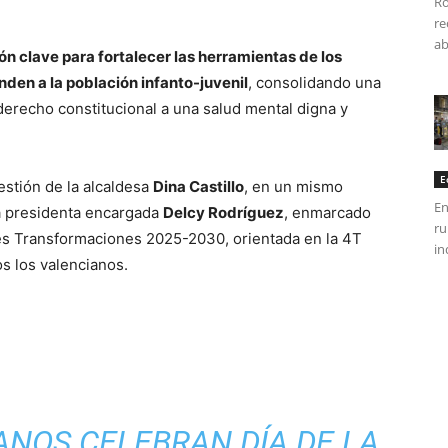
Ro
re
ab
ón clave para fortalecer las herramientas de los
nden a la población infanto-juvenil
, consolidando una
 derecho constitucional a una salud mental digna y
E
estión de la alcaldesa
Dina Castillo
, en un mismo
En
la presidenta encargada
Delcy Rodríguez
, enmarcado
ru
ndes Transformaciones 2025-2030, orientada en la 4T
in
os los valencianos.
ANOS CELEBRAN DÍA DE LA