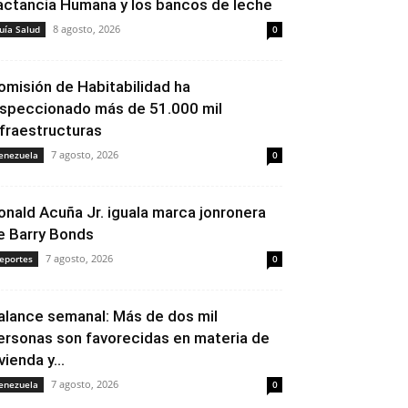
actancia Humana y los bancos de leche
8 agosto, 2026
uía Salud
0
omisión de Habitabilidad ha
nspeccionado más de 51.000 mil
nfraestructuras
7 agosto, 2026
enezuela
0
onald Acuña Jr. iguala marca jonronera
e Barry Bonds
7 agosto, 2026
eportes
0
alance semanal: Más de dos mil
ersonas son favorecidas en materia de
vienda y...
7 agosto, 2026
enezuela
0