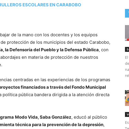
TRULLEROS ESCOLARES EN CARABOBO
abajar de la mano con los docentes y los equipos
s de protección de los municipios del estado Carabobo,
lía, la Defensoría del Pueblo y la Defensa Pública
, con
E
 abordajes en materia de protección de nuestros
El
de
e.
na
re
encias centradas en las experiencias de los programas
proyectos financiados a través del Fondo Municipal
política pública bandera dirigida a la atención directa
V
rograma
Modo Vida, Saba González
, educó al público
Es
mienta técnica para la prevención de la depresión
,
Te