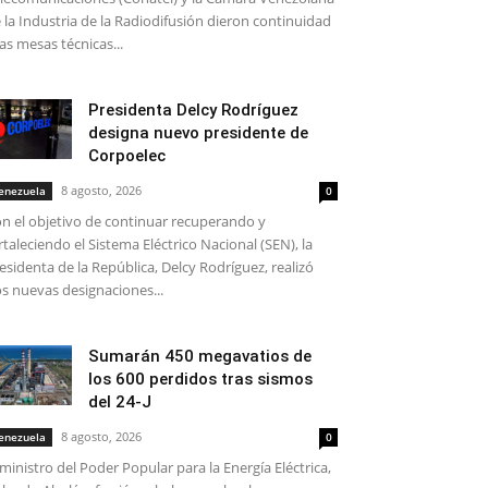
 la Industria de la Radiodifusión dieron continuidad
las mesas técnicas...
Presidenta Delcy Rodríguez
designa nuevo presidente de
Corpoelec
8 agosto, 2026
enezuela
0
n el objetivo de continuar recuperando y
rtaleciendo el Sistema Eléctrico Nacional (SEN), la
esidenta de la República, Delcy Rodríguez, realizó
s nuevas designaciones...
Sumarán 450 megavatios de
los 600 perdidos tras sismos
del 24-J
8 agosto, 2026
enezuela
0
 ministro del Poder Popular para la Energía Eléctrica,