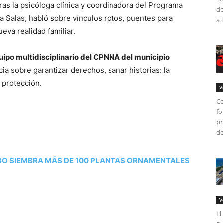
tras la psicóloga clínica y coordinadora del Programa
de
a Salas, habló sobre vínculos rotos, puentes para
a 
eva realidad familiar.
quipo multidisciplinario del CPNNA del municipio
ia sobre garantizar derechos, sanar historias: la
 protección.
V
Co
fo
pr
do
BO SIEMBRA MÁS DE 100 PLANTAS ORNAMENTALES
V
El