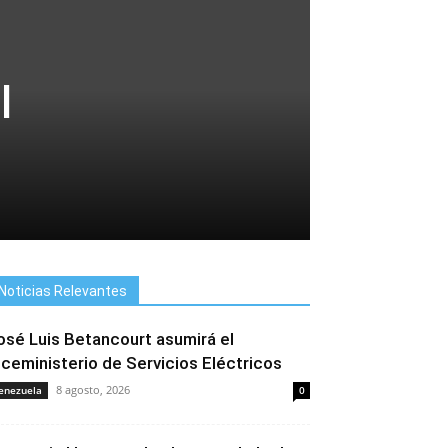
l
Noticias Relevantes
osé Luis Betancourt asumirá el
iceministerio de Servicios Eléctricos
8 agosto, 2026
enezuela
0