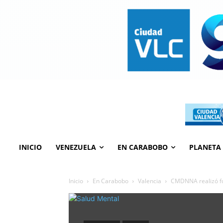
INICIO
VENEZUELA
EN CARABOBO
PLANETA
Inicio
En Carabobo
Valencia
CMDNNA realizó for