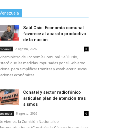
Venezuela
Saúl Osio: Economía comunal
favorece al aparato productivo
de la nación
8 agosto, 2026
conomía
0
 viceministro de Economía Comunal, Saúl Osio,
stacó que las medidas impulsadas por el Gobierno
cional para simplificar trámites y establecer nuevas
laciones económicas...
Conatel y sector radiofónico
articulan plan de atención tras
sismos
8 agosto, 2026
enezuela
0
te viernes, la Comisión Nacional de
lecomunicaciones (Conatel) y la Cámara Venezolana