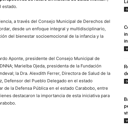
L
l estado.
G
alencia, a través del Consejo Municipal de Derechos del
C
rdar, desde un enfoque integral y multidisciplinario,
i
ción del bienestar socioemocional de la infancia y la
i
V
rardo Aponte, presidente del Consejo Municipal de
DNNA; Marielba Ojeda, presidenta de la Fundación
R
ndeval; la Dra. Alexdith Ferrer, Directora de Salud de la
d
ez, Defensor del Pueblo Delegado en el estado
D
ar de la Defensa Pública en el estado Carabobo, entre
ienes destacaron la importancia de esta iniciativa para
B
arabobo.
p
vi
V