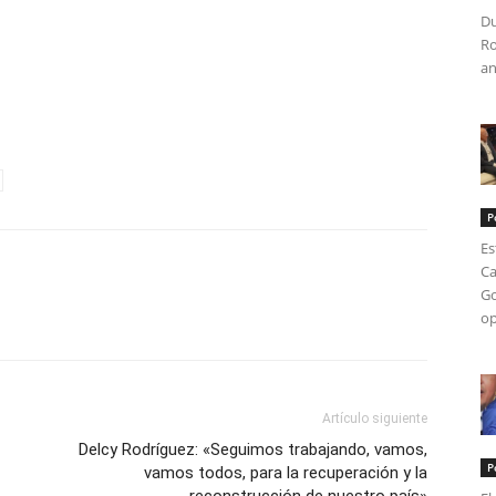
Du
Ro
an
tir
P
Es
Ca
Go
op
Artículo siguiente
Delcy Rodríguez: «Seguimos trabajando, vamos,
P
vamos todos, para la recuperación y la