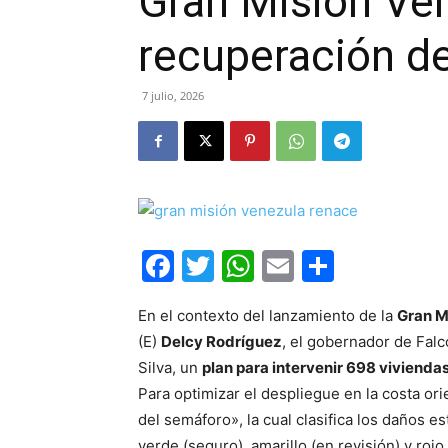
Gran Misión Ven
recuperación de
7 julio, 2026
Facebook
Twitter
WhatsApp
Email
Compar
En el contexto del lanzamiento de la
Gran M
(E)
Delcy Rodríguez
, el gobernador de Fal
Silva, un
plan para intervenir 698 vivienda
Para optimizar el despliegue en la costa or
del semáforo», la cual clasifica los daños e
verde (seguro), amarillo (en revisión) y roj