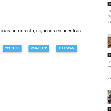
V
La
Nu
a 
ticias como esta, síguenos en nuestras
YOUTUBE
WHATSAPP
TELEGRAM
V
Fr
fe
po
del
V