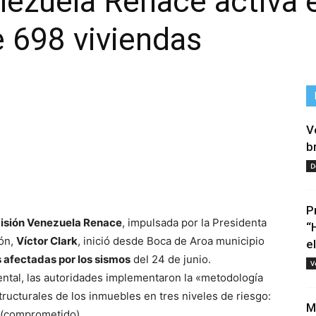
ezuela Renace activa e
 698 viviendas
V
b
D
tir
P
isión Venezuela Renace
, impulsada por la Presidenta
“
cón,
Víctor Clark
, inició desde Boca de Aroa municipio
e
s afectadas por los sismos
del 24 de junio.
V
iental, las autoridades implementaron la «metodología
structurales de los inmuebles en tres niveles de riesgo:
M
o (comprometido).