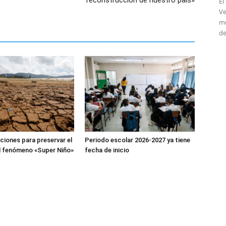
reconstrucción de nuestro país»
El
Ve
mú
de
iones para preservar el
Periodo escolar 2026-2027 ya tiene
l fenómeno «Super Niño»
fecha de inicio