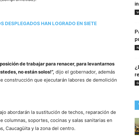
i
V
OS DESPLEGADOS HAN LOGRADO EN SIETE
P
p
N
posición de trabajar para renacer, para levantarnos
¿
stedes, no están solos!”,
dijo el gobernador, además
r
de construcción que ejecutarán labores de demolición
G
bajo abordarán la sustitución de techos, reparación de
e columnas, soportes, cocinas y salas sanitarias en
as, Caucagüita y la zona del centro.