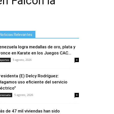
n Falcón la
Noticias Relevantes
enezuela logra medallas de oro, plata y
ronce en Karate en los Juegos CAC...
5 agosto, 2026
eportes
0
residenta (E) Delcy Rodríguez:
Hagamos uso eficiente del servicio
léctrico”
5 agosto, 2026
enezuela
0
ás de 47 mil viviendas han sido