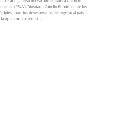
 secretario general del Partido Socialista Unido de
nezuela (PSUV), Diosdado Cabello Rondón, ante los
ltiples anuncios desesperados del regreso al país
 la opositora extremista...