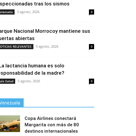
nspeccionadas tras los sismos
5 agosto, 2026
enezuela
0
arque Nacional Morrocoy mantiene sus
uertas abiertas
5 agosto, 2026
OTICIAS RELEVANTES
0
La lactancia humana es solo
esponsabilidad de la madre?
5 agosto, 2026
uía Salud
0
Venezuela
Copa Airlines conectará
Margarita con más de 80
destinos internacionales