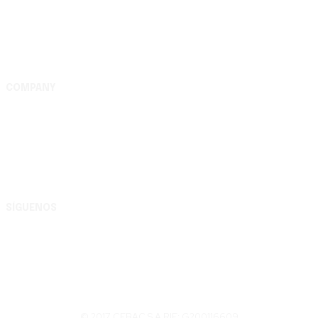
COMPANY
Complejo Editorial Batalla de Carabobo, S.A. Av. Uslar
entre Lara y Michelena, Complejo Editorial Batalla de
Carabobo, municipio Valencia - Carabobo RIF:
G200116609
SÍGUENOS
© 2017 CEBAC S.A RIF: G200116609