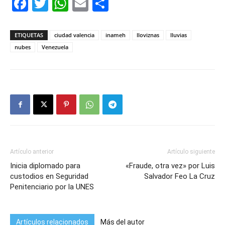
Facebook
Twitter
WhatsApp
Email
Compartir
ETIQUETAS
ciudad valencia
inameh
lloviznas
lluvias
nubes
Venezuela
Artículo anterior
Artículo siguiente
Inicia diplomado para
«Fraude, otra vez» por Luis
custodios en Seguridad
Salvador Feo La Cruz
Penitenciario por la UNES
Artículos relacionados
Más del autor