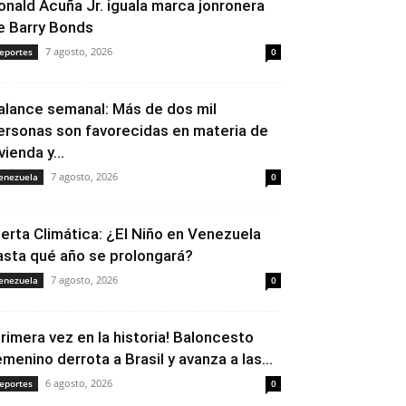
onald Acuña Jr. iguala marca jonronera
e Barry Bonds
7 agosto, 2026
eportes
0
alance semanal: Más de dos mil
ersonas son favorecidas en materia de
vienda y...
7 agosto, 2026
enezuela
0
lerta Climática: ¿El Niño en Venezuela
asta qué año se prolongará?
7 agosto, 2026
enezuela
0
Primera vez en la historia! Baloncesto
emenino derrota a Brasil y avanza a las...
6 agosto, 2026
eportes
0