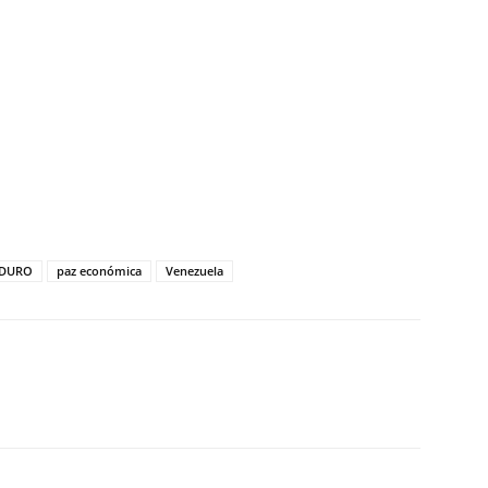
tir
ADURO
paz económica
Venezuela