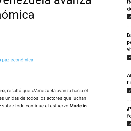
 Venezuela avanza
R
d
onómica
D
B
p
vi
V
tir
A
h
ro
, resaltó que «Venezuela avanza hacia el
V
es unidas de todos los actores que luchan
 sobre todo continúe el esfuerzo
Made in
¡
f
D