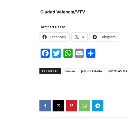
Ciudad Valencia/VTV
Comparte esto:
Facebook
X
Telegram
Facebook
Twitter
WhatsApp
Email
Compar
ETIQUETAS
avanza
Jefe de Estado
NICOLÁS M