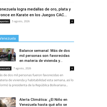
enezuela logra medallas de oro, plata y
ronce en Karate en los Juegos CAC...
5 agosto, 2026
eportes
0
Venezuela
Balance semanal: Más de dos
mil personas son favorecidas
en materia de vivienda y...
7 agosto, 2026
enezuela
0
s de dos mil personas fueron favorecidas en
teria de vivienda y habitabilidad esta semana, así lo
formó la presidenta de la República Bolivariana...
Alerta Climática: ¿El Niño en
Venezuela hasta qué año se