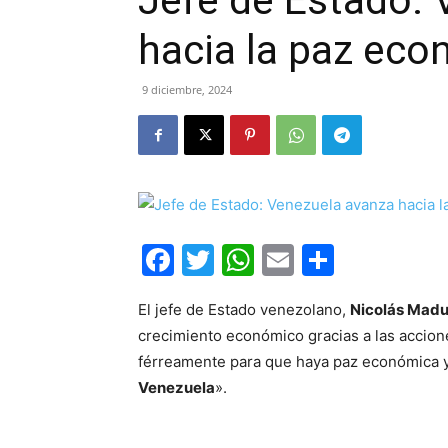
Jefe de Estado:
hacia la paz ec
9 diciembre, 2024
Facebook
Twitter
WhatsApp
Email
Compar
El jefe de Estado venezolano,
Nicolás Madu
crecimiento económico gracias a las accion
férreamente para que haya paz económica y
Venezuela
».