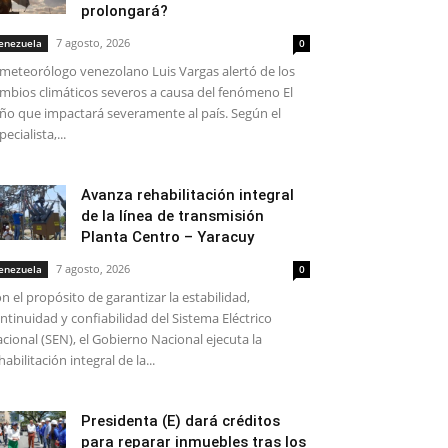
prolongará?
7 agosto, 2026
enezuela
0
 meteorólogo venezolano Luis Vargas alertó de los
mbios climáticos severos a causa del fenómeno El
ño que impactará severamente al país. Según el
pecialista,...
Avanza rehabilitación integral
de la línea de transmisión
Planta Centro – Yaracuy
7 agosto, 2026
enezuela
0
n el propósito de garantizar la estabilidad,
ntinuidad y confiabilidad del Sistema Eléctrico
cional (SEN), el Gobierno Nacional ejecuta la
habilitación integral de la...
Presidenta (E) dará créditos
para reparar inmuebles tras los