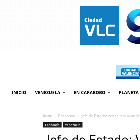
INICIO
VENEZUELA
EN CARABOBO
PLANETA
Inicio
Economía
Jefe de Estado: Venezuela avanza
Economía
Venezuela