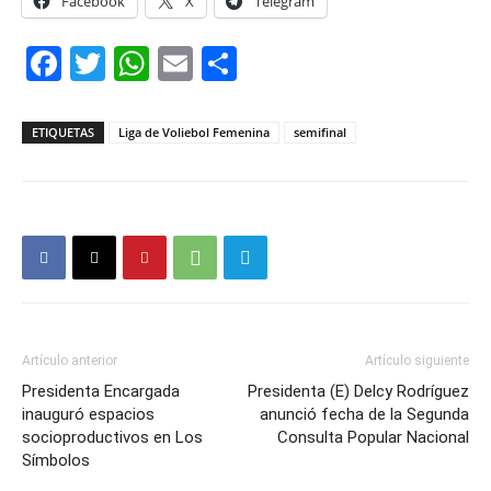
Facebook
X
Telegram
Facebook
Twitter
WhatsApp
Email
Compartir
ETIQUETAS
Liga de Voliebol Femenina
semifinal
Artículo anterior
Artículo siguiente
Presidenta Encargada
Presidenta (E) Delcy Rodríguez
inauguró espacios
anunció fecha de la Segunda
socioproductivos en Los
Consulta Popular Nacional
Símbolos