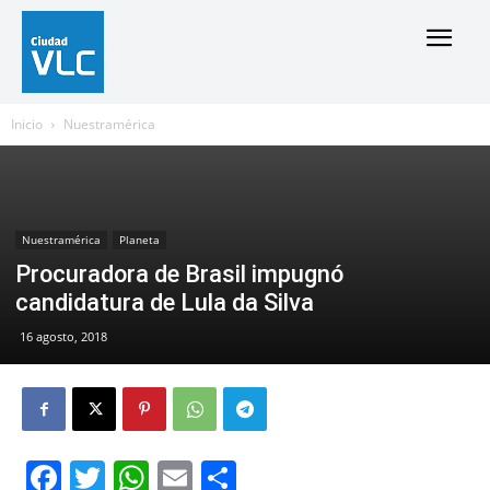
Inicio
Nuestramérica
Nuestramérica
Planeta
Procuradora de Brasil impugnó
candidatura de Lula da Silva
16 agosto, 2018
Facebook
Twitter
WhatsApp
Email
Compartir