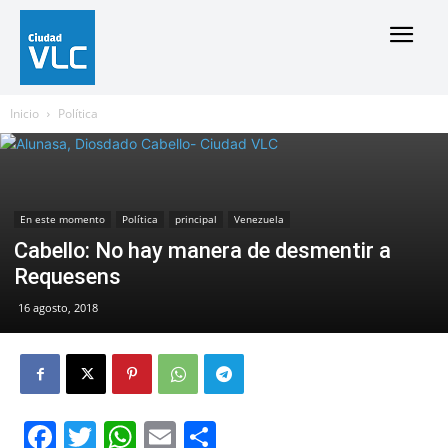
Inicio
Política
En este momento
Política
principal
Venezuela
Cabello: No hay manera de desmentir a
Requesens
16 agosto, 2018
Facebook
Twitter
WhatsApp
Email
Compartir