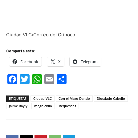
Ciudad VLC/Correo del Orinoco
Comparte esto:
Facebook
X
Telegram
Facebook
Twitter
WhatsApp
Email
Compartir
ETIQUETAS
Ciudad VLC
Con el Mazo Dando
Diosdado Cabello
Jaime Bayly
magnicidio
Requesens