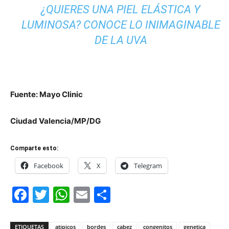
¿QUIERES UNA PIEL ELÁSTICA Y
LUMINOSA? CONOCE LO INIMAGINABLE
DE LA UVA
Fuente: Mayo Clinic
Ciudad Valencia/MP/DG
Comparte esto:
Facebook
X
Telegram
Facebook
Twitter
WhatsApp
Email
Compartir
ETIQUETAS
atipicos
bordes
cabez
congenitos
genetica