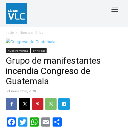
Inicio
Nuestramérica
Nuestramérica
principal
Grupo de manifestantes
incendia Congreso de
Guatemala
21 noviembre, 2020
Facebook
Twitter
WhatsApp
Email
Compartir