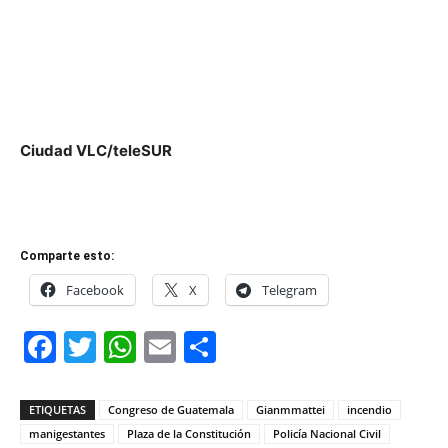
Ciudad VLC/teleSUR
Comparte esto:
Facebook
X
Telegram
Facebook
Twitter
WhatsApp
Email
Compartir
ETIQUETAS
Congreso de Guatemala
Gianmmattei
incendio
manigestantes
Plaza de la Constitución
Policía Nacional Civil