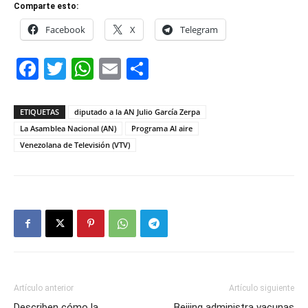
Comparte esto:
Facebook
X
Telegram
Facebook
Twitter
WhatsApp
Email
Compartir
ETIQUETAS
diputado a la AN Julio García Zerpa
La Asamblea Nacional (AN)
Programa Al aire
Venezolana de Televisión (VTV)
Artículo anterior
Artículo siguiente
Describen cómo la
Beijing administra vacunas