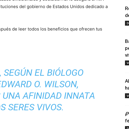
nstituciones del gobierno de Estados Unidos dedicado a
R
d
D
pués de leer todos los beneficios que ofrecen tus
B
p
vi
V
 SEGÚN EL BIÓLOGO
A
DWARD O. WILSON,
h
UNA AFINIDAD INNATA
V
S SERES VIVOS.
¡
f
D