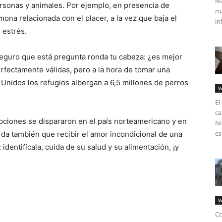
Má
ersonas y animales. Por ejemplo, en presencia de
ma
ona relacionada con el placer, a la vez que baja el
in
 estrés.
seguro que está pregunta ronda tu cabeza: ¿es mejor
fectamente válidas, pero a la hora de tomar una
Unidos los refugios albergan a 6,5 millones de perros
V
El
ca
pciones se dispararon en el país norteamericano y en
Ni
es
rda también que recibir el amor incondicional de una
identifícala, cuida de su salud y su alimentación, ¡y
V
Co