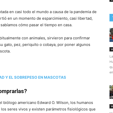
tada en casi todo el mundo a causa de la pandemia de
rtió en un momento de esparcimiento, casi libertad,
o sabíamos cómo pasar el tiempo en casa.
itualmente con animales, sirvieron para confirmar
su gato, pez, periquito o cobaya, por poner algunos
V
scota.
La
Ha
qu
en
DAD Y EL SOBREPESO EN MASCOTAS
omprarlas?
or el biólogo americano Edward O. Wilson, los humanos
V
 los seres vivos y existen parámetros fisiológicos que