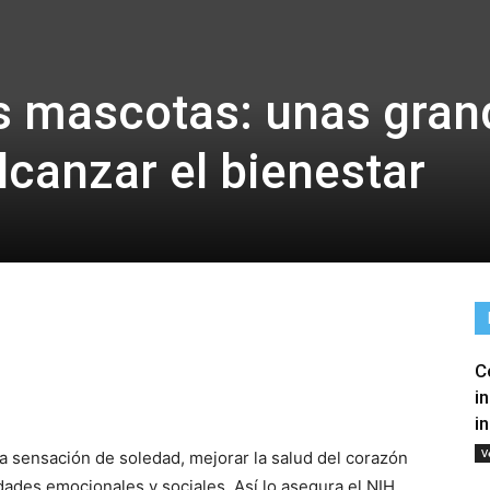
as mascotas: unas gra
lcanzar el bienestar
C
tir
i
i
V
a sensación de soledad, mejorar la salud del corazón
idades emocionales y sociales. Así lo asegura el NIH