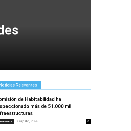
ndes
Noticias Relevantes
omisión de Habitabilidad ha
nspeccionado más de 51.000 mil
nfraestructuras
7 agosto, 2026
enezuela
0