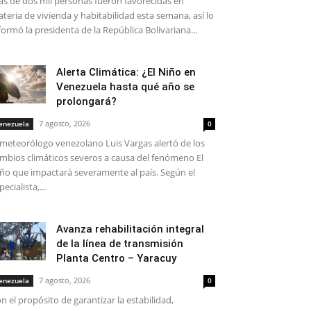
s de dos mil personas fueron favorecidas en
teria de vivienda y habitabilidad esta semana, así lo
formó la presidenta de la República Bolivariana...
Alerta Climática: ¿El Niño en
Venezuela hasta qué año se
prolongará?
7 agosto, 2026
enezuela
0
 meteorólogo venezolano Luis Vargas alertó de los
mbios climáticos severos a causa del fenómeno El
ño que impactará severamente al país. Según el
pecialista,...
Avanza rehabilitación integral
de la línea de transmisión
Planta Centro – Yaracuy
7 agosto, 2026
enezuela
0
n el propósito de garantizar la estabilidad,