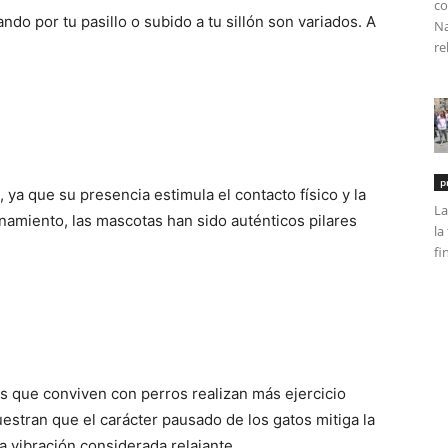
co
do por tu pasillo o subido a tu sillón son variados. A
Na
re
p
 ya que su presencia estimula el contacto físico y la
La
namiento, las mascotas han sido auténticos pilares
la
fi
s que conviven con perros realizan más ejercicio
uestran que el carácter pausado de los gatos mitiga la
 vibración considerada relajante.