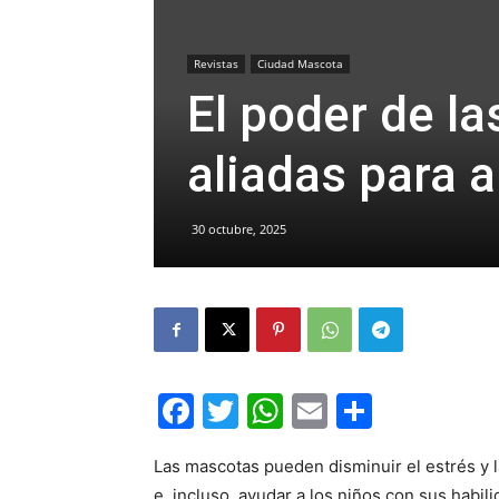
Revistas
Ciudad Mascota
El poder de l
aliadas para a
30 octubre, 2025
Facebook
Twitter
WhatsApp
Email
Compar
Las mascotas pueden disminuir el estrés y l
e, incluso, ayudar a los niños con sus habil