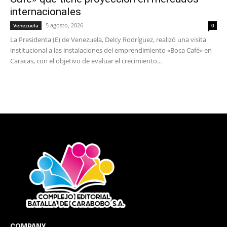
internacionales
5 agosto, 2026
Venezuela
0
La Presidenta (E) de Venezuela, Delcy Rodríguez, realizó una visita
institucional a las instalaciones del emprendimiento «Boca Café» en
Caracas, con el objetivo de evaluar el crecimiento...
COMPANY