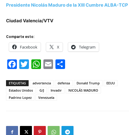
Presidente Nicolás Maduro de la XIII Cumbre ALBA-TCP
Ciudad Valencia/VTV
Comparte esto:
Facebook
X
Telegram
Facebook
Twitter
WhatsApp
Email
Compartir
ETIQUETAS
advertencia
defensa
Donald Trump
EEUU
Estados Unidos
G/J
Invadir
NICOLÁS MADURO
Padrino Lopez
Venezuela