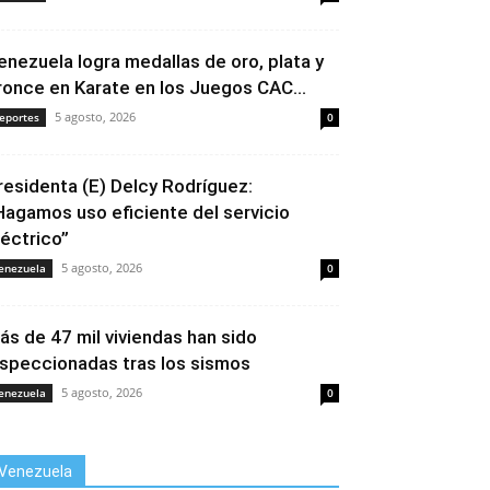
enezuela logra medallas de oro, plata y
ronce en Karate en los Juegos CAC...
5 agosto, 2026
eportes
0
residenta (E) Delcy Rodríguez:
Hagamos uso eficiente del servicio
léctrico”
5 agosto, 2026
enezuela
0
ás de 47 mil viviendas han sido
nspeccionadas tras los sismos
5 agosto, 2026
enezuela
0
Venezuela