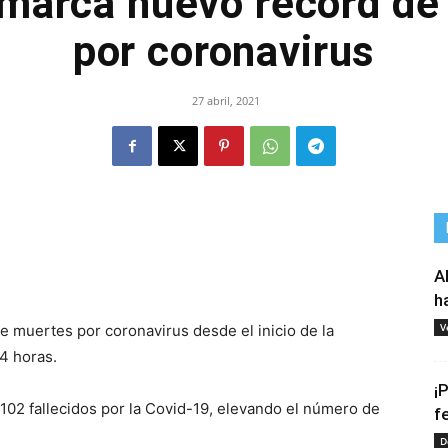
marca nuevo récord de 
por coronavirus
27 abril, 2021
tir
A
h
V
de muertes por coronavirus desde el inicio de la
24 horas.
¡
 102 fallecidos por la Covid-19, elevando el número de
f
D