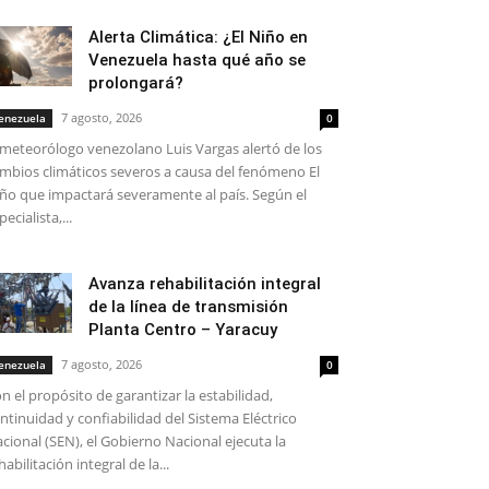
Alerta Climática: ¿El Niño en
Venezuela hasta qué año se
prolongará?
7 agosto, 2026
enezuela
0
 meteorólogo venezolano Luis Vargas alertó de los
mbios climáticos severos a causa del fenómeno El
ño que impactará severamente al país. Según el
pecialista,...
Avanza rehabilitación integral
de la línea de transmisión
Planta Centro – Yaracuy
7 agosto, 2026
enezuela
0
n el propósito de garantizar la estabilidad,
ntinuidad y confiabilidad del Sistema Eléctrico
cional (SEN), el Gobierno Nacional ejecuta la
habilitación integral de la...