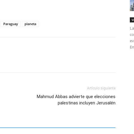
tir
V
Paraguay
planeta
La
co
ev
En
Artículo siguiente
Mahmud Abbas advierte que elecciones
palestinas incluyen Jerusalén