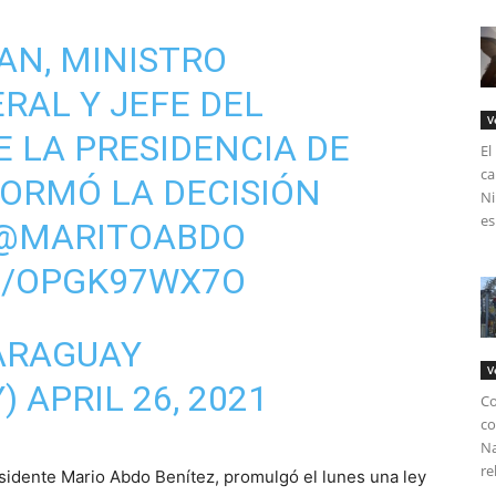
N, MINISTRO
RAL Y JEFE DEL
V
E LA PRESIDENCIA DE
El
ca
FORMÓ LA DECISIÓN
Ni
es
@MARITOABDO
M/OPGK97WX7O
ARAGUAY
V
Y)
APRIL 26, 2021
Co
co
Na
re
residente Mario Abdo Benítez, promulgó el lunes una ley