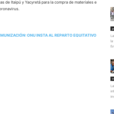
as de Itaipú y Yacyretá para la compra de materiales e
oronavirus.
p
MUNIZACIÓN: ONU INSTA AL REPARTO EQUITATIVO
La
la
fi
V
La
in
in