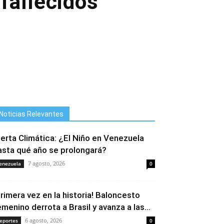
fallecidos
Noticias Relevantes
lerta Climática: ¿El Niño en Venezuela
asta qué año se prolongará?
7 agosto, 2026
enezuela
0
Primera vez en la historia! Baloncesto
emenino derrota a Brasil y avanza a las...
6 agosto, 2026
eportes
0