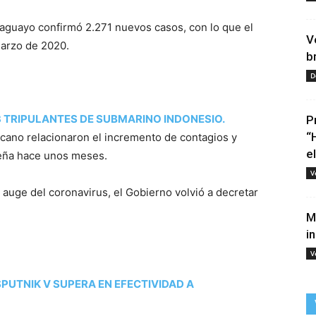
araguayo confirmó 2.271 nuevos casos, con lo que el
V
arzo de 2020.
b
D
 TRIPULANTES DE SUBMARINO INDONESIO.
P
“
icano relacionaron el incremento de contagios y
e
ileña hace unos meses.
V
l auge del coronavirus, el Gobierno volvió a decretar
M
i
V
PUTNIK V SUPERA EN EFECTIVIDAD A