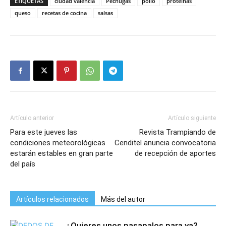
ETIQUETAS
ciudad valencia
Pechugas
pollo
proteínas
queso
recetas de cocina
salsas
Artículo anterior
Artículo siguiente
Para este jueves las
Revista Trampiando de
condiciones meteorológicas
Cenditel anuncia convocatoria
estarán estables en gran parte
de recepción de aportes
del país
Artículos relacionados
Más del autor
¿Quieres unos pasapalos para ya?