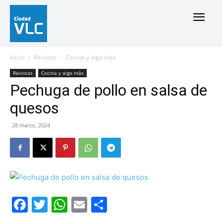
Inicio
Revistas
Cocina y algo más
Revistas
Cocina y algo más
Pechuga de pollo en salsa de
quesos
28 marzo, 2024
Facebook
Twitter
WhatsApp
Email
Compartir