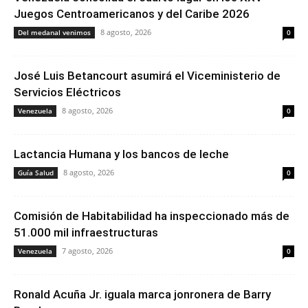
Juegos Centroamericanos y del Caribe 2026
8 agosto, 2026
Del medanal venimos
0
José Luis Betancourt asumirá el Viceministerio de
Servicios Eléctricos
8 agosto, 2026
Venezuela
0
Lactancia Humana y los bancos de leche
8 agosto, 2026
Guía Salud
0
Comisión de Habitabilidad ha inspeccionado más de
51.000 mil infraestructuras
7 agosto, 2026
Venezuela
0
Ronald Acuña Jr. iguala marca jonronera de Barry