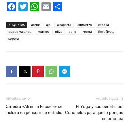
Facebook
Twitter
WhatsApp
Email
Compartir
ETIQUETAS
aceite
ajo
alcaparra
almuerzo
cebolla
ciudad valencia
muslos
oliva
pollo
receta
Resuélvete
sopera
Artículo anterior
Artículo siguiente
Cátedra «Alí en la Escuela» se
El Yoga y sus beneficios:
incluirá en pénsum de estudio
Conócelos para que lo pongas
en práctica