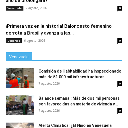
año se prolongará?
7 agosto, 2026
Venezuela
0
¡Primera vez en la historia! Baloncesto femenino
derrota a Brasil y avanza a las...
6 agosto, 2026
Deportes
0
Venezuela
Comisión de Habitabilidad ha inspeccionado
más de 51.000 mil infraestructuras
7 agosto, 2026
0
Balance semanal: Más de dos mil personas
son favorecidas en materia de vivienda y...
7 agosto, 2026
0
Alerta Climática: ¿El Niño en Venezuela