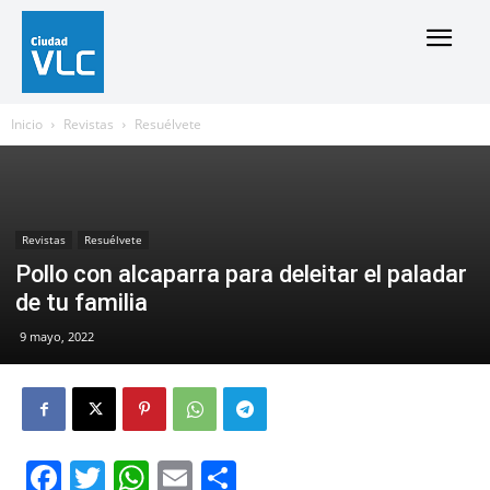
Inicio
Revistas
Resuélvete
Revistas
Resuélvete
Pollo con alcaparra para deleitar el paladar
de tu familia
9 mayo, 2022
Facebook
Twitter
WhatsApp
Email
Compartir