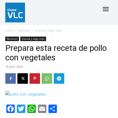
Inicio
Revistas
Cocina y algo más
Revistas
Cocina y algo más
Prepara esta receta de pollo
con vegetales
8 julio, 2024
Facebook
Twitter
WhatsApp
Email
Compartir