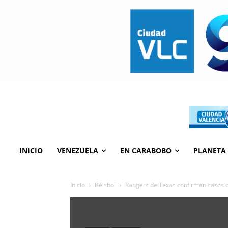
INICIO
VENEZUELA
EN CARABOBO
PLANETA
Inicio
Béisbol
Rangers de Texas confirman casos 