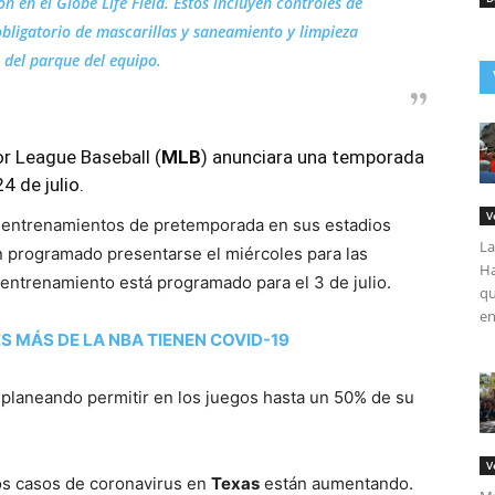
n en el Globe Life Field. Estos incluyen controles de
obligatorio de mascarillas y saneamiento y limpieza
 del parque del equipo.
or League Baseball (
MLB
) anunciara una temporada
4 de julio.
V
o entrenamientos de pretemporada en sus estadios
La
en programado presentarse el miércoles para las
Ha
entrenamiento está programado para el 3 de julio.
qu
en
S MÁS DE LA NBA TIENEN COVID-19
 planeando permitir en los juegos hasta un 50% de su
V
os casos de coronavirus en
Texas
están aumentando.