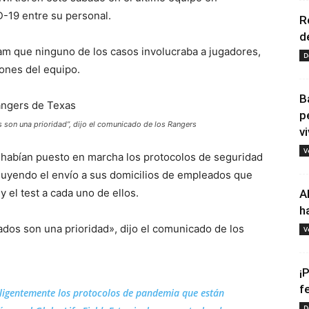
D-19 entre su personal.
R
d
ram que ninguno de los casos involucraba a jugadores,
D
ones del equipo.
B
p
 son una prioridad”, dijo el comunicado de los Rangers
vi
V
 habían puesto en marcha los protocolos de seguridad
cluyendo el envío a sus domicilios de empleados que
y el test a cada uno de ellos.
A
h
ados son una prioridad», dijo el comunicado de los
V
¡
f
ligentemente los protocolos de pandemia que están
D