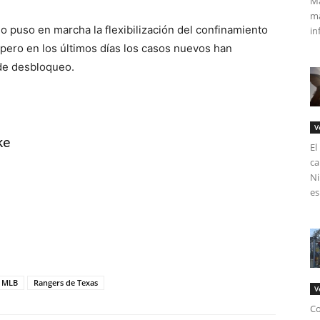
Má
ma
o puso en marcha la flexibilización del confinamiento
in
, pero en los últimos días los casos nuevos han
de desbloqueo.
V
ke
El
ca
Ni
es
tir
MLB
Rangers de Texas
V
Co