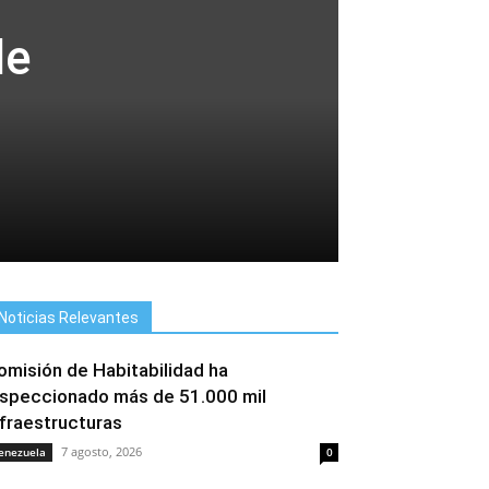
de
Noticias Relevantes
omisión de Habitabilidad ha
nspeccionado más de 51.000 mil
nfraestructuras
7 agosto, 2026
enezuela
0