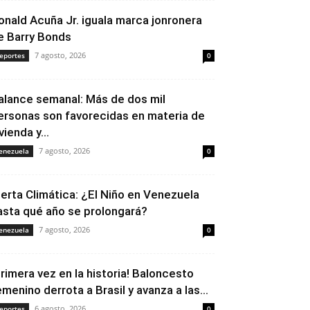
onald Acuña Jr. iguala marca jonronera
e Barry Bonds
7 agosto, 2026
eportes
0
alance semanal: Más de dos mil
ersonas son favorecidas en materia de
vienda y...
7 agosto, 2026
enezuela
0
lerta Climática: ¿El Niño en Venezuela
asta qué año se prolongará?
7 agosto, 2026
enezuela
0
Primera vez en la historia! Baloncesto
emenino derrota a Brasil y avanza a las...
6 agosto, 2026
eportes
0