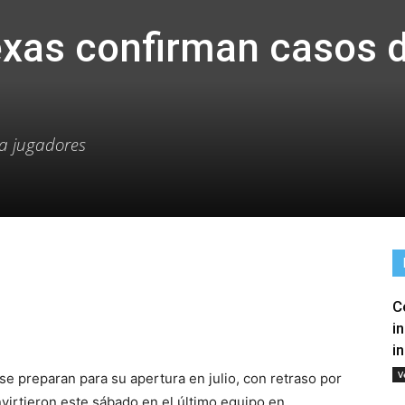
exas confirman casos 
 a jugadores
C
tir
i
i
V
e preparan para su apertura en julio, con retraso por
virtieron este sábado en el último equipo en