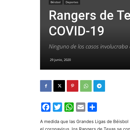
Béisbol
Deportes
Rangers de T
COVID-19
Ninguno de los casos involucraba
29 junio, 2020
Facebook
Twitter
WhatsApp
Email
Compar
A medida que las Grandes Ligas de Béisbol s
el coronavirus, los Rangers de Texas se con