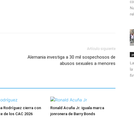
co
Na
re
Artículo siguiente
p
Alemania investiga a 30 mil sospechosos de
La
abusos sexuales a menores
la
fi
ana Rodríguez cierra con
Ronald Acuña Jr. iguala marca
te de los CAC 2026
jonronera de Barry Bonds