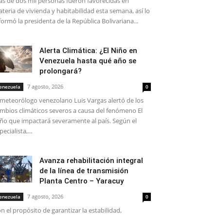
s de dos mil personas fueron favorecidas en
teria de vivienda y habitabilidad esta semana, así lo
formó la presidenta de la República Bolivariana...
Alerta Climática: ¿El Niño en
Venezuela hasta qué año se
prolongará?
7 agosto, 2026
enezuela
0
 meteorólogo venezolano Luis Vargas alertó de los
mbios climáticos severos a causa del fenómeno El
ño que impactará severamente al país. Según el
pecialista,...
Avanza rehabilitación integral
de la línea de transmisión
Planta Centro – Yaracuy
7 agosto, 2026
enezuela
0
n el propósito de garantizar la estabilidad,