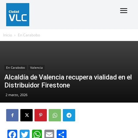
Inicio
En Carabobo
En Carabobo
Valencia
Alcaldía de Valencia recupera vialidad en el
Distribuidor Firestone
2 marzo, 2026
Facebook
Twitter
WhatsApp
Email
Compartir