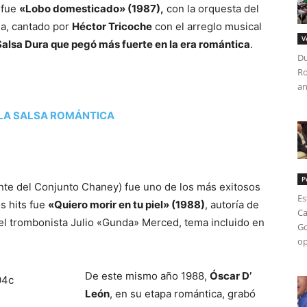
 fue
«Lobo domesticado» (1987),
con la orquesta del
a, cantado por
Héctor Tricoche
con el arreglo musical
V
Salsa Dura que pegó más fuerte en la era romántica
.
Du
Ro
an
LA SALSA ROMÁNTICA
P
nte del Conjunto Chaney) fue uno de los más exitosos
Es
s hits fue
«Quiero morir en tu piel» (1988)
, autoría de
Ca
del trombonista Julio «Gunda» Merced, tema incluido en
Go
op
De este mismo año 1988,
Óscar D’
León
, en su etapa romántica, grabó