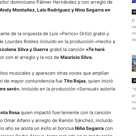
sitor dominicano Pálmer Hernández y con arreglo de
Andy Montañez, Lalo Rodríguez y Nino Segarra en
P
El
Ve
mú
ante de la orquesta de Luis «Perico» Ortiz) grabó y
de
de Lourdes Robles incluido en la producción «Hecho a
ezolana
Silva y Guerra
grabó la canción
«Te haré
n con el arreglo y la voz de
Mauricio Silva.
itos musicales y aparecen otras voces que amplían
 el de mayor contundencia fue
Tito Rojas
, quien inició
V
re seré»
, incluido en la producción «Sensual» autoría
“H
pr
co
re
anta Rosa
quien impactó fuertemente con la canción
o Omar Alfano y arreglo de Ramón Sánchez, incluido
mo año se anota un éxito el boricua
Niño Segarra
con