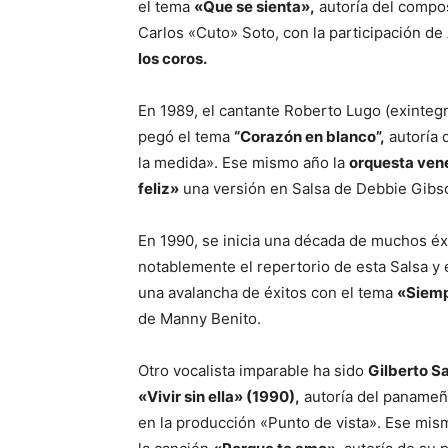
el tema
«Que se sienta»,
autoría del compo
Carlos «Cuto» Soto, con la participación de
los coros.
En 1989, el cantante Roberto Lugo (exintegr
pegó el tema
“Corazón en blanco”,
autoría 
la medida». Ese mismo año la
orquesta ven
feliz»
una versión en Salsa de Debbie Gibso
En 1990, se inicia una década de muchos éx
notablemente el repertorio de esta Salsa y
una avalancha de éxitos con el tema
«Siemp
de Manny Benito.
Otro vocalista imparable ha sido
Gilberto S
«Vivir sin ella» (1990),
autoría del panameñ
en la producción «Punto de vista». Ese mis