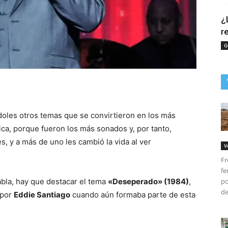
¿
r
G
tir
oles otros temas que se convirtieron en los más
ca, porque fueron los más sonados y, por tanto,
s, y a más de uno les cambió la vida al ver
V
Fr
fe
habla, hay que destacar el tema
«Deseperado» (1984)
,
po
del
 por
Eddie Santiago
cuando aún formaba parte de esta