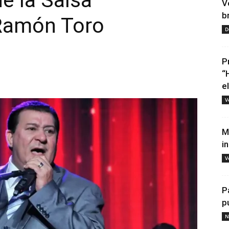
e la Salsa
V
b
 Ramón Toro
D
P
“
e
V
M
i
V
P
p
N