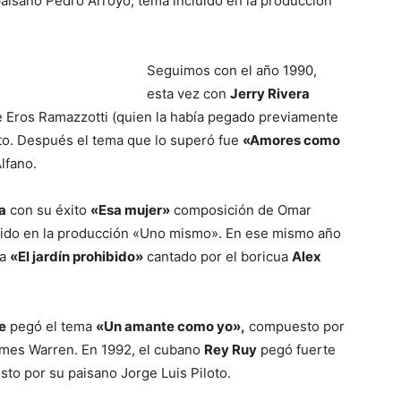
 paisano Pedro Arroyo, tema incluido en la producción
Seguimos con el año 1990,
esta vez con
Jerry Rivera
de Eros Ramazzotti (quien la había pegado previamente
to. Después el tema que lo superó fue
«Amores como
lfano.
a
con su éxito
«Esa mujer»
composición de Omar
uido en la producción «Uno mismo». En ese mismo año
ma
«El jardín prohibido»
cantado por el boricua
Alex
e
pegó el tema
«Un amante como yo»,
compuesto por
ames Warren. En 1992, el cubano
Rey Ruy
pegó fuerte
sto por su paisano Jorge Luis Piloto.