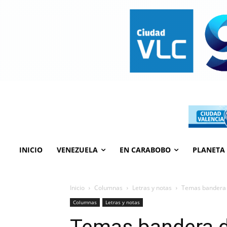
INICIO
VENEZUELA
EN CARABOBO
PLANETA
Inicio
Columnas
Letras y notas
Temas bandera 
Columnas
Letras y notas