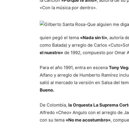
la canción
«Porque te amo»
, autoría de su
«Con la música por dentro».
quien pegó el tema
«Nada sin ti»
, autoría 
como Balada) y arreglo de Carlos «Cuto»So
el nuestro»
de 1992, compuesto por Omar A
Para el año 1991, entra en escena
Tony Veg
Alfano y arreglo de Humberto Ramírez incl
salió al mercado la versión en Salsa del te
Bueno.
De Colombia,
la Orquesta La Suprema Cort
Alfredo «Cheo» Angulo con el arreglo de J
con su tema
«No me acostumbro»
, compue