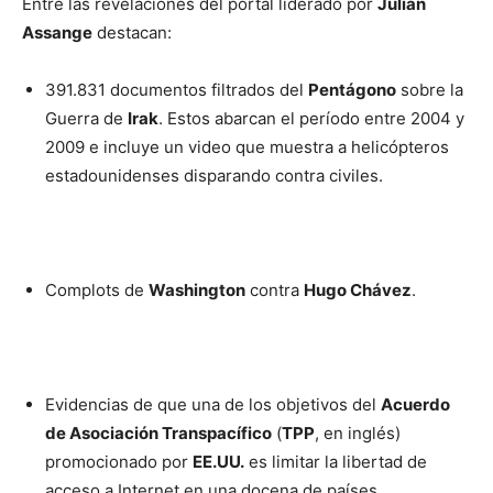
Entre las revelaciones del portal liderado por
Julian
Assange
destacan:
391.831 documentos filtrados del
Pentágono
sobre la
Guerra de
Irak
. Estos abarcan el período entre 2004 y
2009 e incluye un video que muestra a helicópteros
estadounidenses disparando contra civiles.
Complots de
Washington
contra
Hugo Chávez
.
Evidencias de que una de los objetivos del
Acuerdo
de Asociación Transpacífico
(
TPP
, en inglés)
promocionado por
EE.UU.
es limitar la libertad de
acceso a Internet en una docena de países.