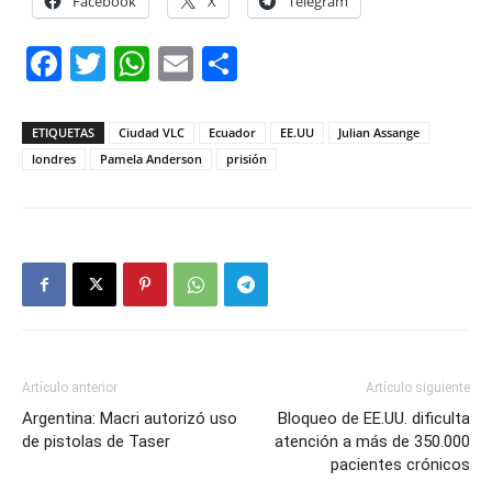
Facebook
X
Telegram
Facebook
Twitter
WhatsApp
Email
Compartir
ETIQUETAS
Ciudad VLC
Ecuador
EE.UU
Julian Assange
londres
Pamela Anderson
prisión
Artículo anterior
Artículo siguiente
Argentina: Macri autorizó uso
Bloqueo de EE.UU. dificulta
de pistolas de Taser
atención a más de 350.000
pacientes crónicos