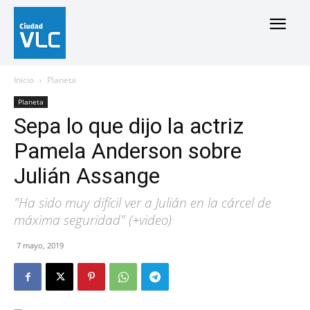
Inicio
Planeta
Planeta
Sepa lo que dijo la actriz
Pamela Anderson sobre
Julián Assange
"Ha sido muy difícil ver a Julián en la cárcel de
máxima seguridad" (+video)
7 mayo, 2019