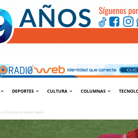
DEPORTES
CULTURA
COLUMNAS
TECNOL
 a Curazao y va por pase...