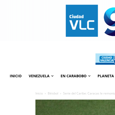
INICIO
VENEZUELA
EN CARABOBO
PLANETA
Inicio
Béisbol
Serie del Caribe: Caracas le remonta