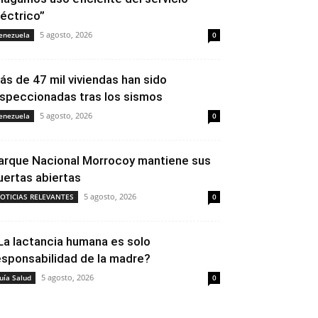
léctrico”
5 agosto, 2026
enezuela
0
ás de 47 mil viviendas han sido
nspeccionadas tras los sismos
5 agosto, 2026
enezuela
0
arque Nacional Morrocoy mantiene sus
uertas abiertas
5 agosto, 2026
OTICIAS RELEVANTES
0
La lactancia humana es solo
esponsabilidad de la madre?
5 agosto, 2026
uía Salud
0