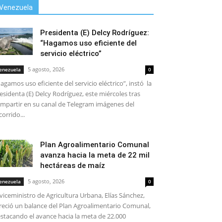
Venezuela
Presidenta (E) Delcy Rodríguez:
“Hagamos uso eficiente del
servicio eléctrico”
5 agosto, 2026
enezuela
0
agamos uso eficiente del servicio eléctrico”, instó la
esidenta (E) Delcy Rodríguez, este miércoles tras
mpartir en su canal de Telegram imágenes del
corrido...
Plan Agroalimentario Comunal
avanza hacia la meta de 22 mil
hectáreas de maíz
5 agosto, 2026
enezuela
0
 viceministro de Agricultura Urbana, Elías Sánchez,
reció un balance del Plan Agroalimentario Comunal,
stacando el avance hacia la meta de 22.000