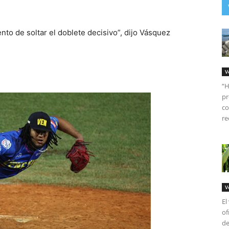
nto de soltar el doblete decisivo”, dijo Vásquez
V
“H
pr
co
re
V
El
of
de