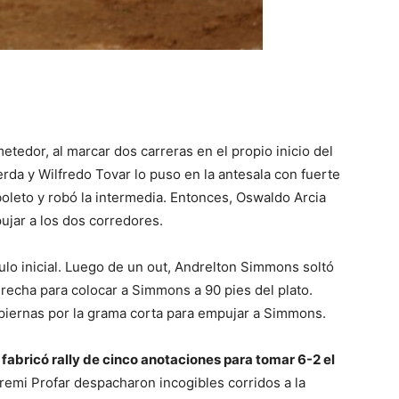
edor, al marcar dos carreras en el propio inicio del
uierda y Wilfredo Tovar lo puso en la antesala con fuerte
boleto y robó la intermedia. Entonces, Oswaldo Arcia
ujar a los dos corredores.
tulo inicial. Luego de un out, Andrelton Simmons soltó
derecha para colocar a Simmons a 90 pies del plato.
piernas por la grama corta para empujar a Simmons.
 fabricó rally de cinco anotaciones para tomar 6-2 el
emi Profar despacharon incogibles corridos a la