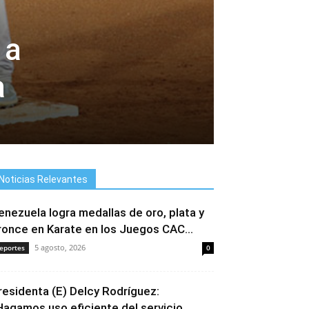
 a
a
Noticias Relevantes
enezuela logra medallas de oro, plata y
ronce en Karate en los Juegos CAC...
5 agosto, 2026
eportes
0
residenta (E) Delcy Rodríguez:
Hagamos uso eficiente del servicio