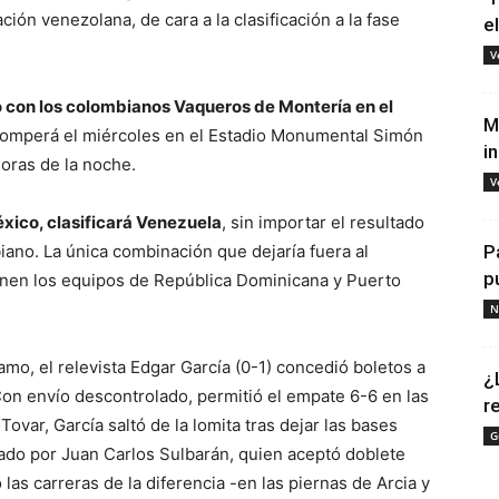
ción venezolana, de cara a la clasificación a la fase
e
V
 con los colombianos Vaqueros de Montería en el
M
omperá el miércoles en el Estadio Monumental Simón
i
oras de la noche.
V
xico, clasificará Venezuela
, sin importar el resultado
ano. La única combinación que dejaría fuera al
P
p
nen los equipos de República Dominicana y Puerto
N
amo, el relevista Edgar García (0-1) concedió boletos a
¿
Con envío descontrolado, permitió el empate 6-6 en las
r
ovar, García saltó de la lomita tras dejar las bases
G
liado por Juan Carlos Sulbarán, quien aceptó doblete
as carreras de la diferencia -en las piernas de Arcia y