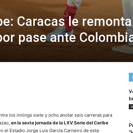
be: Caracas le remonta
por pase ante Colombi
V
tir
b
D
tre los innings siete y ocho anotar seis carreras para
razao,
en la sexta jornada de la LXV Serie del Caribe
P
en el Estadio Jorge Luis García Carneiro de esta
“