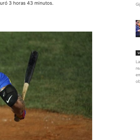
duró 3 horas 43 minutos.
Gi
V
La
re
em
ob