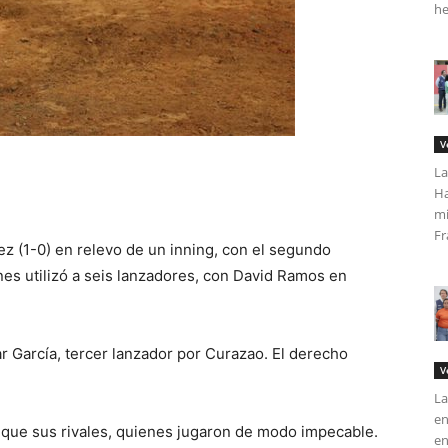
he
V
La
Ha
mi
Fr
z (1-0) en relevo de un inning, con el segundo
nes utilizó a seis lanzadores, con David Ramos en
r García, tercer lanzador por Curazao. El derecho
V
La
en
 que sus rivales, quienes jugaron de modo impecable.
en