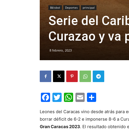
Béisbol
Deportes
principal
Serie del Cari
Curazao y va 
8 febrero, 2023
Facebook
Twitter
WhatsApp
Email
Compar
Leones del Caracas vino desde atrás para en
borrar déficit de 6-2 e imponerse 8-6 a Cu
Gran Caracas 2023
. El resultado obtenido 