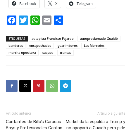
Facebook
X
Telegram
Facebook
Twitter
WhatsApp
Email
Compartir
ETIQUETAS
autopista Francisco Fajardo
autoproclamado Guaidó
banderas
encapuchados
guarimberos
Las Mercedes
marcha opositora
saqueo
trancas
Artículo anterior
Artículo siguiente
Cantantes de Billo’s Caracas
Merkel da la espalda a Trump y
Boys y Profesionales Cantan
no apoyará a Guaidó pero pide