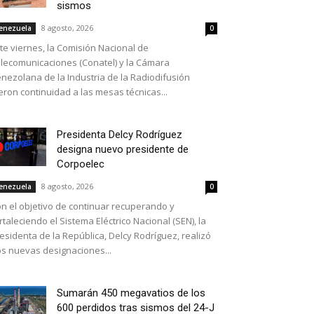
sismos
8 agosto, 2026
enezuela
0
te viernes, la Comisión Nacional de
lecomunicaciones (Conatel) y la Cámara
nezolana de la Industria de la Radiodifusión
eron continuidad a las mesas técnicas...
Presidenta Delcy Rodríguez
designa nuevo presidente de
Corpoelec
8 agosto, 2026
enezuela
0
n el objetivo de continuar recuperando y
rtaleciendo el Sistema Eléctrico Nacional (SEN), la
esidenta de la República, Delcy Rodríguez, realizó
s nuevas designaciones...
Sumarán 450 megavatios de los
600 perdidos tras sismos del 24-J