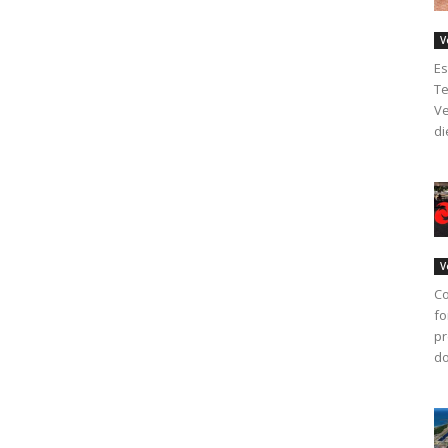
V
Es
Te
Ve
di
V
Co
fo
pr
do