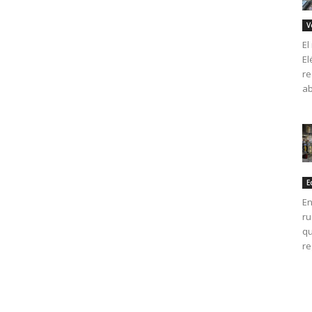
V
El
El
re
ab
E
En
ru
qu
re