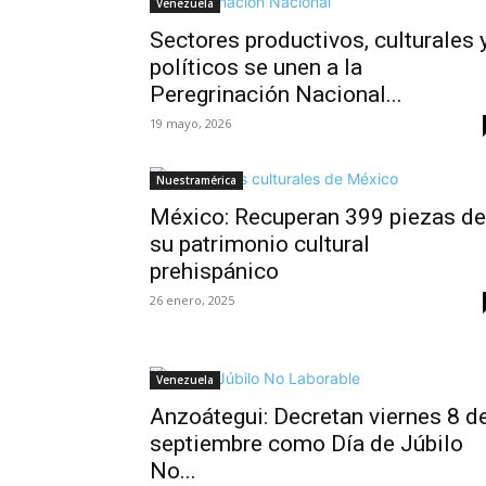
Venezuela
Sectores productivos, culturales 
políticos se unen a la
Peregrinación Nacional...
19 mayo, 2026
Nuestramérica
México: Recuperan 399 piezas de
su patrimonio cultural
prehispánico
26 enero, 2025
Venezuela
Anzoátegui: Decretan viernes 8 d
septiembre como Día de Júbilo
No...