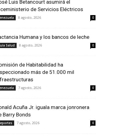
osé Luis Betancourt asumirá el
iceministerio de Servicios Eléctricos
8 agosto, 2026
enezuela
0
actancia Humana y los bancos de leche
8 agosto, 2026
uía Salud
0
omisión de Habitabilidad ha
nspeccionado más de 51.000 mil
nfraestructuras
7 agosto, 2026
enezuela
0
onald Acuña Jr. iguala marca jonronera
e Barry Bonds
7 agosto, 2026
eportes
0