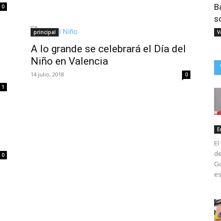
B
0
s
principal
V
A lo grande se celebrará el Día del
Niño en Valencia
14 julio, 2018
0
1
E
El
de
0
Go
es