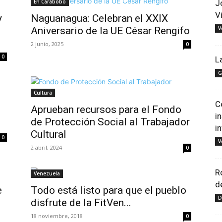
En Carabobo
J
V
y
Naguanagua: Celebran el XXIX
Aniversario de la UE César Rengifo
V
2 junio, 2025
0
0
L
G
Cultura
C
Aprueban recursos para el Fondo
i
de Protección Social al Trabajador
i
Cultural
0
V
2 abril, 2024
0
R
Venezuela
d
e
Todo está listo para que el pueblo
D
disfrute de la FitVen...
18 noviembre, 2018
0