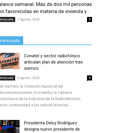
alance semanal: Más de dos mil personas
on favorecidas en materia de vivienda y...
7 agosto, 2026
enezuela
0
Venezuela
Conatel y sector radiofónico
articulan plan de atención tras
sismos
8 agosto, 2026
enezuela
0
te viernes, la Comisión Nacional de
lecomunicaciones (Conatel) y la Cámara
nezolana de la Industria de la Radiodifusión
eron continuidad a las mesas técnicas...
Presidenta Delcy Rodríguez
designa nuevo presidente de