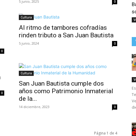
5 junio, 2025
0
B
s
Cultura
V
Al ritmo de tambores cofradías
rinden tributo a San Juan Bautista
5 junio, 2024
0
0
Cultura
n
V
San Juan Bautista cumple dos
Es
años como Patrimonio Inmaterial
0
Te
de la...
Ve
14 diciembre, 2023
di
0
Página 1 de 4