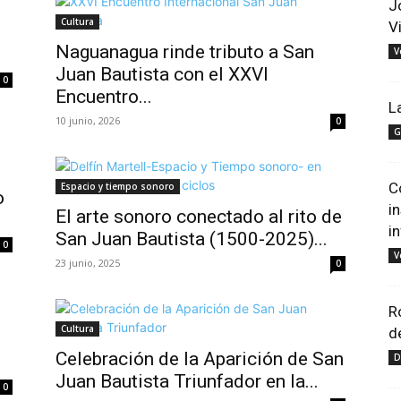
J
Cultura
V
Naguanagua rinde tributo a San
V
Juan Bautista con el XXVI
0
Encuentro...
L
10 junio, 2026
0
G
C
Espacio y tiempo sonoro
o
i
El arte sonoro conectado al rito de
i
San Juan Bautista (1500-2025)...
0
V
23 junio, 2025
0
R
Cultura
d
Celebración de la Aparición de San
D
Juan Bautista Triunfador en la...
0