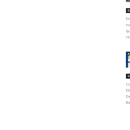
E
En
ru
qu
re
V
Co
El
De
Be