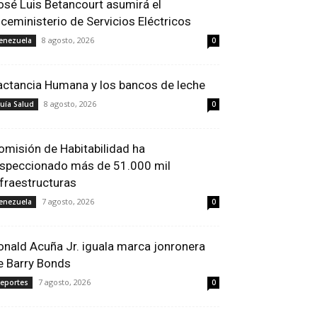
osé Luis Betancourt asumirá el
iceministerio de Servicios Eléctricos
8 agosto, 2026
enezuela
0
actancia Humana y los bancos de leche
8 agosto, 2026
uía Salud
0
omisión de Habitabilidad ha
nspeccionado más de 51.000 mil
nfraestructuras
7 agosto, 2026
enezuela
0
onald Acuña Jr. iguala marca jonronera
e Barry Bonds
7 agosto, 2026
eportes
0