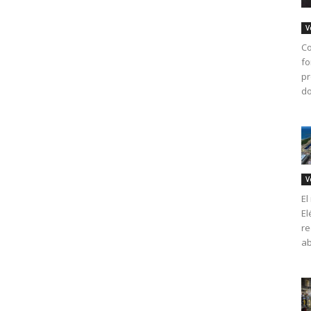
V
Co
fo
pr
do
V
El
El
re
ab