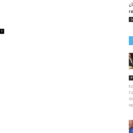
¿
r
G
1
P
Es
Ca
Go
op