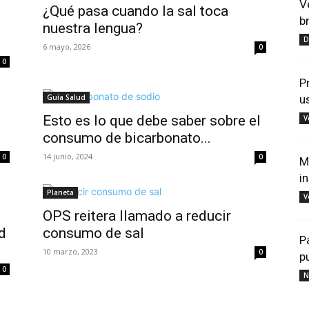
V
¿Qué pasa cuando la sal toca
b
nuestra lengua?
D
6 mayo, 2026
0
0
P
Guía Salud
u
Esto es lo que debe saber sobre el
V
consumo de bicarbonato...
14 junio, 2024
0
0
M
i
Planeta
V
OPS reitera llamado a reducir
d
consumo de sal
P
10 marzo, 2023
0
p
0
N