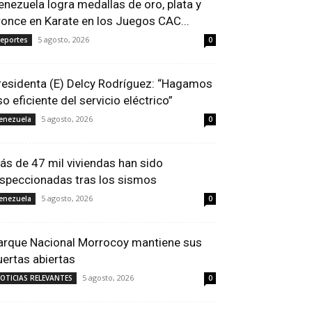
enezuela logra medallas de oro, plata y
ronce en Karate en los Juegos CAC...
5 agosto, 2026
eportes
0
residenta (E) Delcy Rodríguez: “Hagamos
so eficiente del servicio eléctrico”
5 agosto, 2026
enezuela
0
ás de 47 mil viviendas han sido
nspeccionadas tras los sismos
5 agosto, 2026
enezuela
0
arque Nacional Morrocoy mantiene sus
uertas abiertas
5 agosto, 2026
OTICIAS RELEVANTES
0