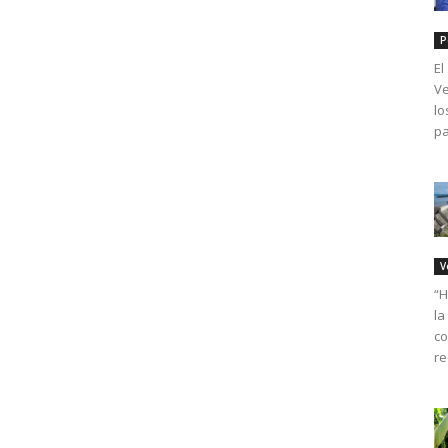
P
El
Ve
lo
pa
V
“H
la
co
re