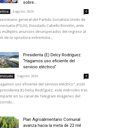
sobre...
6 agosto, 2026
olítica
0
 secretario general del Partido Socialista Unido de
nezuela (PSUV), Diosdado Cabello Rondón, ante
s múltiples anuncios desesperados del regreso al
ís de la opositora extremista...
Presidenta (E) Delcy Rodríguez:
“Hagamos uso eficiente del
servicio eléctrico”
5 agosto, 2026
enezuela
0
agamos uso eficiente del servicio eléctrico”, instó
 presidenta (E) Delcy Rodríguez, este miércoles tras
mpartir en su canal de Telegram imágenes del
corrido...
Plan Agroalimentario Comunal
avanza hacia la meta de 22 mil