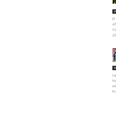
V
El
of
Co
22
V
La
Ha
mi
Fr