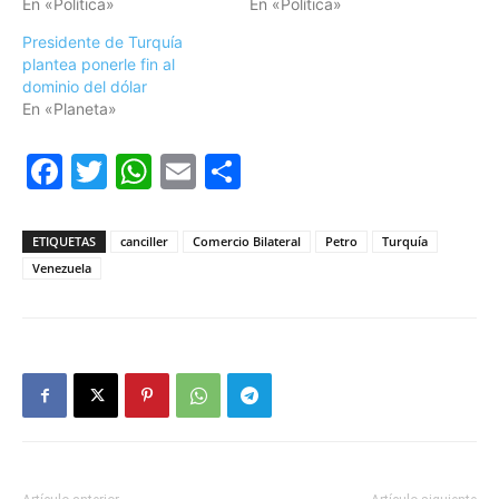
En «Política»
En «Política»
Presidente de Turquía
plantea ponerle fin al
dominio del dólar
En «Planeta»
Facebook
Twitter
WhatsApp
Email
Compartir
ETIQUETAS
canciller
Comercio Bilateral
Petro
Turquía
Venezuela