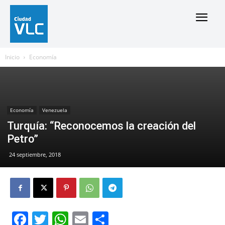
Inicio
Economía
Economía
Venezuela
Turquía: “Reconocemos la creación del
Petro”
24 septiembre, 2018
Facebook
Twitter
WhatsApp
Email
Compartir