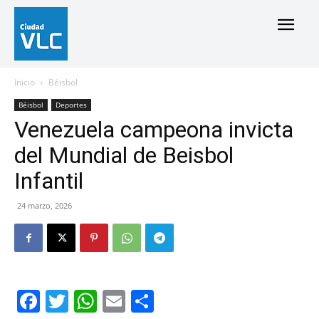
Inicio
Béisbol
Béisbol
Deportes
Venezuela campeona invicta
del Mundial de Beisbol
Infantil
24 marzo, 2026
Facebook
Twitter
WhatsApp
Email
Compartir