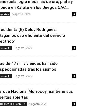
enezuela logra medallas de oro, plata y
ronce en Karate en los Juegos CAC...
5 agosto, 2026
eportes
0
residenta (E) Delcy Rodríguez:
Hagamos uso eficiente del servicio
léctrico”
5 agosto, 2026
enezuela
0
ás de 47 mil viviendas han sido
nspeccionadas tras los sismos
5 agosto, 2026
enezuela
0
arque Nacional Morrocoy mantiene sus
uertas abiertas
5 agosto, 2026
OTICIAS RELEVANTES
0