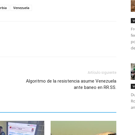
rbia
Venezuela
V
Fr
fe
po
del
Artículo siguiente
Algoritmo de la resistencia asume Venezuela
V
ante baneo en RR.SS.
Du
Ro
an