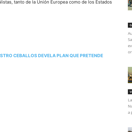
alistas, tanto de la Unión Europea como de los Estados
G
Au
Sa
ev
or
ISTRO CEBALLOS DEVELA PLAN QUE PRETENDE
V
La
Nu
a 
tir