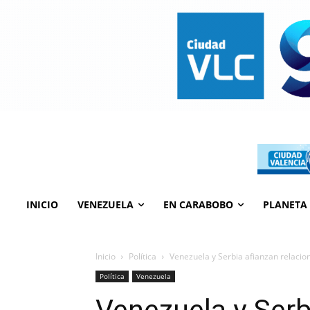
INICIO
VENEZUELA
EN CARABOBO
PLANETA
Inicio
Política
Venezuela y Serbia afianzan relacio
Política
Venezuela