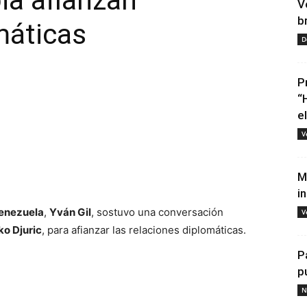
ia afianzan
V
b
máticas
D
P
“
e
V
tir
M
i
enezuela
,
Yván Gil
, sostuvo una conversación
V
o Djuric
, para afianzar las relaciones diplomáticas.
P
p
N