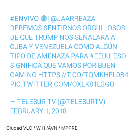
#ENVIVO
🔴|
@JAARREAZA
:
DEBEMOS SENTIRNOS ORGULLOSOS
DE QUE TRUMP NOS SEÑALARA A
CUBA Y VENEZUELA COMO ALGÚN
TIPO DE AMENAZA PARA
#EEUU
, ESO
SIGNIFICA QUE VAMOS POR BUEN
CAMINO
HTTPS://T.CO/TQMKHFL0B4
PIC.TWITTER.COM/OXLK81LGGO
— TELESUR TV (@TELESURTV)
FEBRUARY 1, 2018
Ciudad VLC / W.H /AVN / MPPRE