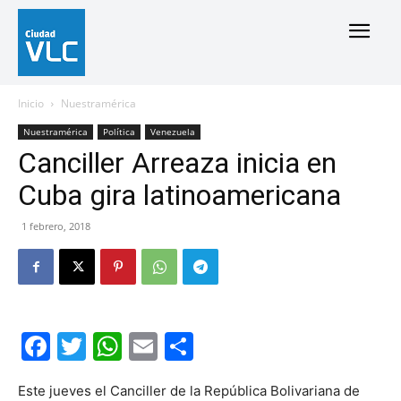
Inicio
Nuestramérica
Nuestramérica
Política
Venezuela
Canciller Arreaza inicia en
Cuba gira latinoamericana
1 febrero, 2018
Facebook
Twitter
WhatsApp
Email
Compartir
Este jueves el Canciller de la República Bolivariana de