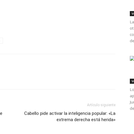
V
tir
La
ot
co
de
o
V
Lo
ap
Ju
Artículo siguiente
de
te
Cabello pide activar la inteligencia popular: «La
extrema derecha está herida»