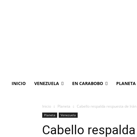
INICIO
VENEZUELA
EN CARABOBO
PLANETA
Inicio
Planeta
Cabello respalda respuesta de Irán c
Planeta
Venezuela
Cabello respalda