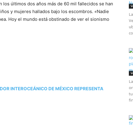
en los últimos dos años más de 60 mil fallecidos se han
V
 niños y mujeres hallados bajo los escombros.
«
Nadie
La
opea. Hoy el mundo está obstinado de ver el sionismo
Ve
ub
co
V
La
or
DOR INTEROCEÁNICO DE MÉXICO REPRESENTA
tu
fi