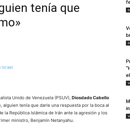
f
lguien tenía que
D
smo»
V
b
D
P
“
e
tir
V
cialista Unido de Venezuela (PSUV),
Diosdado Cabello
M
, alguien tenía que darle una respuesta por la boca al
i
e la República Islámica de Irán ante la agresión y los
V
rimer ministro, Benjamín Netanyahu.