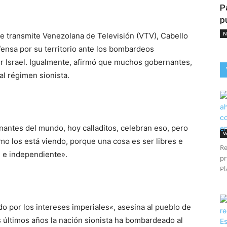
P
p
N
 transmite Venezolana de Televisión (VTV), Cabello
fensa por su territorio ante los bombardeos
r Israel. Igualmente, afirmó que muchos gobernantes,
al régimen sionista.
antes del mundo, hoy calladitos, celebran eso, pero
V
smo los está viendo, porque una cosa es ser libres e
Re
e e independiente».
pr
Pl
do por los intereses imperiales
«
, asesina al pueblo de
 últimos años la nación sionista ha bombardeado al