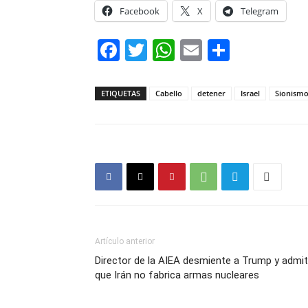
Facebook
X
Telegram
Facebook
Twitter
WhatsApp
Email
Compar
ETIQUETAS
Cabello
detener
Israel
Sionism
Artículo anterior
Director de la AIEA desmiente a Trump y admi
que Irán no fabrica armas nucleares