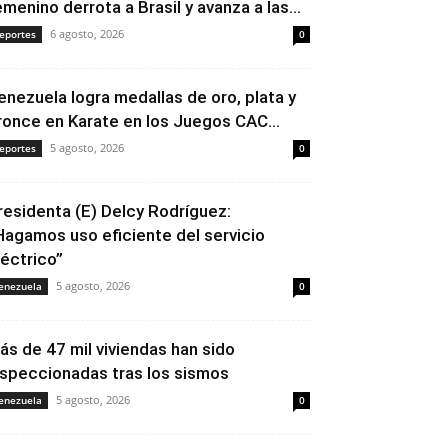
emenino derrota a Brasil y avanza a las...
6 agosto, 2026
eportes
0
enezuela logra medallas de oro, plata y
ronce en Karate en los Juegos CAC...
5 agosto, 2026
eportes
0
residenta (E) Delcy Rodríguez:
Hagamos uso eficiente del servicio
léctrico”
5 agosto, 2026
enezuela
0
ás de 47 mil viviendas han sido
nspeccionadas tras los sismos
5 agosto, 2026
enezuela
0