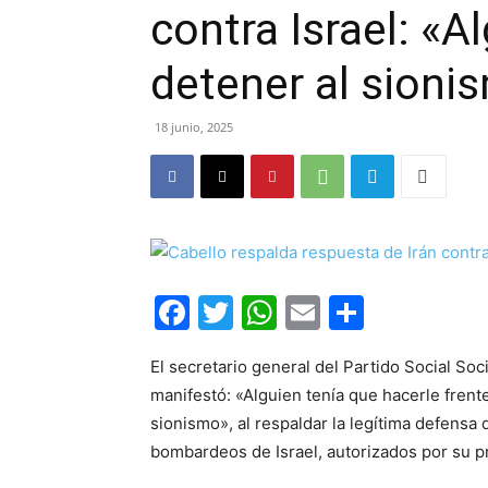
contra Israel: «A
detener al sioni
18 junio, 2025
Facebook
Twitter
WhatsApp
Email
Compar
El secretario general del Partido Social So
manifestó: «Alguien tenía que hacerle frente
sionismo», al respaldar la legítima defensa d
bombardeos de Israel, autorizados por su p