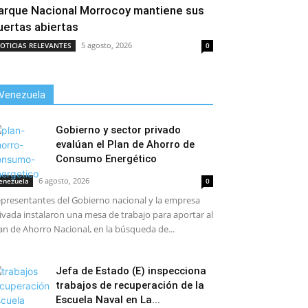
arque Nacional Morrocoy mantiene sus
uertas abiertas
5 agosto, 2026
OTICIAS RELEVANTES
0
Venezuela
Gobierno y sector privado
evalúan el Plan de Ahorro de
Consumo Energético
6 agosto, 2026
enezuela
0
presentantes del Gobierno nacional y la empresa
ivada instalaron una mesa de trabajo para aportar al
an de Ahorro Nacional, en la búsqueda de...
Jefa de Estado (E) inspecciona
trabajos de recuperación de la
Escuela Naval en La...