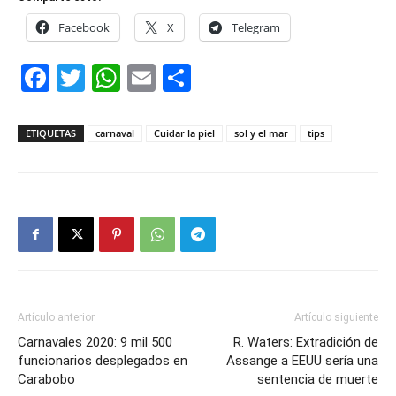
Facebook
X
Telegram
Facebook
Twitter
WhatsApp
Email
Compartir
ETIQUETAS
carnaval
Cuidar la piel
sol y el mar
tips
Artículo anterior
Artículo siguiente
Carnavales 2020: 9 mil 500
R. Waters: Extradición de
funcionarios desplegados en
Assange a EEUU sería una
Carabobo
sentencia de muerte