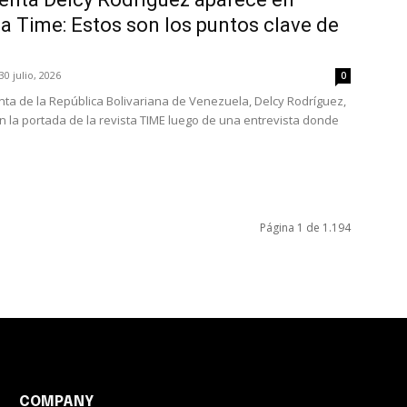
a Time: Estos son los puntos clave de
30 julio, 2026
0
nta de la República Bolivariana de Venezuela, Delcy Rodríguez,
n la portada de la revista TIME luego de una entrevista donde
Página 1 de 1.194
COMPANY