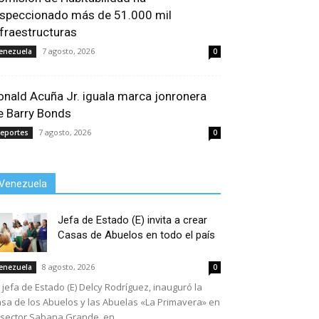
nspeccionado más de 51.000 mil
nfraestructuras
7 agosto, 2026
enezuela
0
onald Acuña Jr. iguala marca jonronera
e Barry Bonds
7 agosto, 2026
eportes
0
Venezuela
Jefa de Estado (E) invita a crear
Casas de Abuelos en todo el país
8 agosto, 2026
enezuela
0
 jefa de Estado (E) Delcy Rodríguez, inauguró la
sa de los Abuelos y las Abuelas «La Primavera» en
 sector Sabana Grande, en...