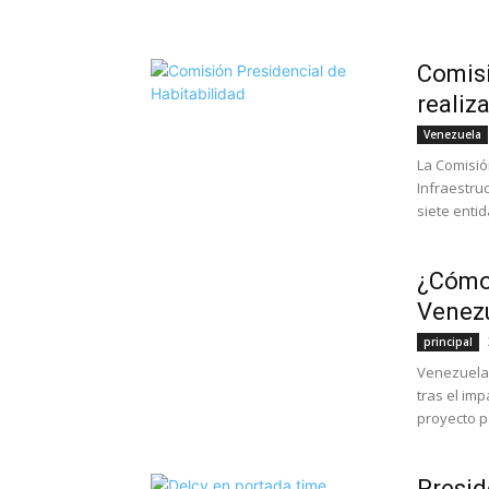
Comisi
realiz
Venezuela
La Comisió
Infraestru
siete entid
¿Cómo 
Venezu
principal
Venezuela 
tras el imp
proyecto pa
Presid