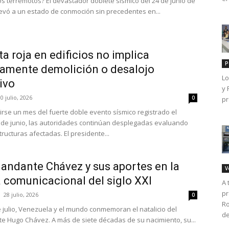
os terremotos? El devastador doblete sísmico del 24 de junio de
levó a un estado de conmoción sin precedentes en...
ta roja en edificios no implica
P
amente demolición o desalojo
Lo
tivo
y 
0 julio, 2026
0
pr
irse un mes del fuerte doble evento sísmico registrado el
de junio, las autoridades continúan desplegadas evaluando
tructuras afectadas. El presidente...
andante Chávez y sus aportes en la
V
a comunicacional del siglo XXI
A 
pr
28 julio, 2026
0
Ro
 julio, Venezuela y el mundo conmemoran el natalicio del
de
 Hugo Chávez. A más de siete décadas de su nacimiento, su...