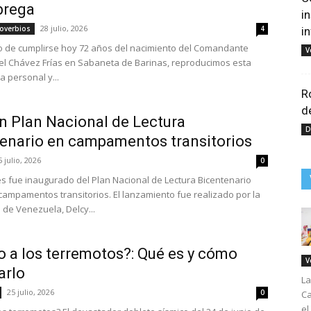
brega
i
28 julio, 2026
roverbios
4
i
o de cumplirse hoy 72 años del nacimiento del Comandante
V
l Chávez Frías en Sabaneta de Barinas, reproducimos esta
 personal y...
R
d
n Plan Nacional de Lectura
D
enario en campamentos transitorios
5 julio, 2026
0
es fue inaugurado del Plan Nacional de Lectura Bicentenario
campamentos transitorios. El lanzamiento fue realizado por la
 de Venezuela, Delcy...
 a los terremotos?: Qué es y cómo
V
arlo
La
25 julio, 2026
0
Ca
el