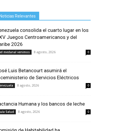
Noticias Relevantes
enezuela consolida el cuarto lugar en los
XV Juegos Centroamericanos y del
aribe 2026
8 agosto, 2026
el medanal venimos
0
osé Luis Betancourt asumirá el
iceministerio de Servicios Eléctricos
8 agosto, 2026
enezuela
0
actancia Humana y los bancos de leche
8 agosto, 2026
uía Salud
0
omisión de Habitabilidad ha