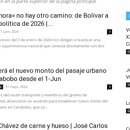
n en la parte superior de la pagina principal
hora» no hay otro camino: de Bolívar a
olítica de 2026 |...
V
27 julio, 2026
0
X
ucesos del 3 de enero de 2026 nos obligan a reactivar una
C
e supervivencia nacional que conecta directamente con dos
D
erá el nuevo monto del pasaje urbano
J
V
abobo desde el 1-Jun
V
31 mayo, 2026
o
0
s del sector transporte y miembros del gremio de
stas alcanzaron un acuerdo para establecer nuevo monto del
L
ano en Carabobo, que se...
G
hávez de carne y hueso | José Carlos
C