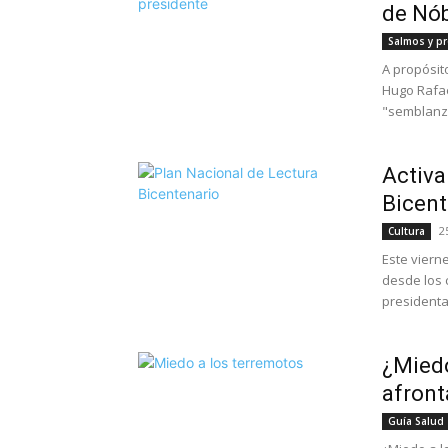
de Nó
Salmos y p
A propósit
Hugo Rafae
"semblanza
Activa
Bicent
2
Cultura
Este viern
desde los 
presidenta
¿Miedo
afront
Guía Salud