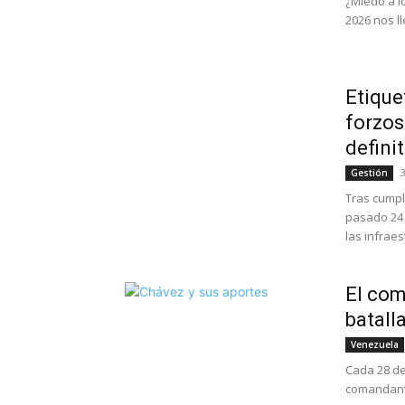
¿Miedo a l
2026 nos l
Etique
forzos
defini
3
Gestión
Tras cumpl
pasado 24 
las infraes
El com
batall
Venezuela
Cada 28 de
comandante