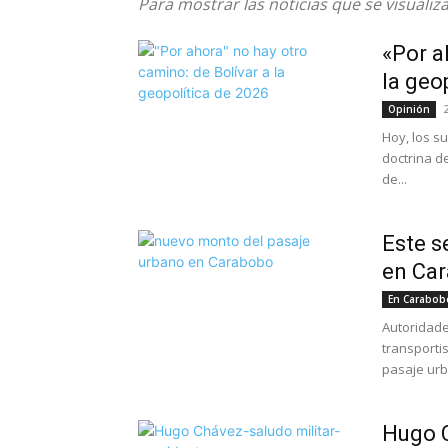
Para mostrar las noticias que se visualiza
«Por a
la geop
Opinión
Hoy, los s
doctrina d
de...
Este s
en Car
En Carabob
Autoridade
transporti
pasaje urb
Hugo C