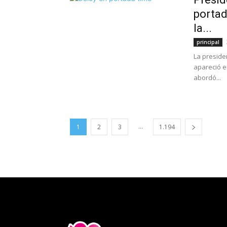
portad
la...
principal
La preside
apareció e
abordó...
...
1
2
3
1.194